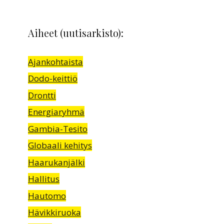
Aiheet (uutisarkisto):
Ajankohtaista
Dodo-keittiö
Drontti
Energiaryhmä
Gambia-Tesito
Globaali kehitys
Haarukanjälki
Hallitus
Hautomo
Hävikkiruoka