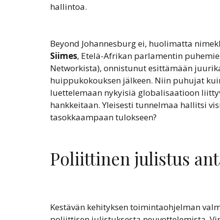
hallintoa.
Beyond Johannesburg ei, huolimatta nimekk
Siimes
, Etelä-Afrikan parlamentin puhemi
Networkista), onnistunut esittämään juurik
huippukokouksen jälkeen. Niin puhujat kuin
luettelemaan nykyisiä globalisaatioon liit
hankkeitaan. Yleisesti tunnelmaa hallitsi v
tasokkaampaan tulokseen?
Poliittinen julistus an
Kestävän kehityksen toimintaohjelman val
poliittisen julistuksesta neuvottelemista. V