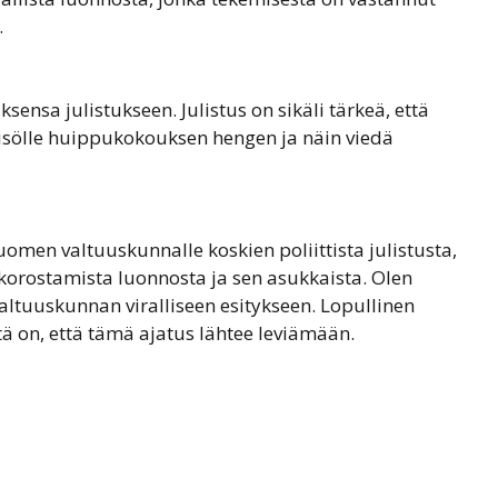
.
sensa julistukseen. Julistus on sikäli tärkeä, että
eisölle huippukokouksen hengen ja näin viedä
omen valtuuskunnalle koskien poliittista julistusta,
 korostamista luonnosta ja sen asukkaista. Olen
valtuuskunnan viralliseen esitykseen. Lopullinen
intä on, että tämä ajatus lähtee leviämään.