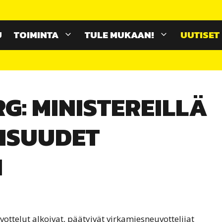
U
TOIMINTA
TULE MUKAAN!
UUTISET
: MINISTEREILLÄ
ISUUDET
N
ttelut alkoivat, päätyivät virkamiesneuvottelijat