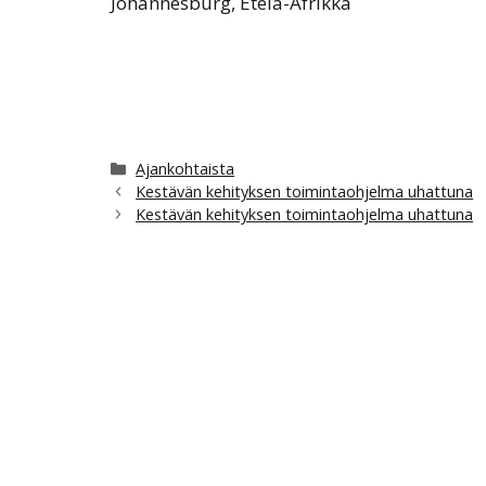
Johannesburg, Etelä-Afrikka
Kategoriat
Ajankohtaista
Kestävän kehityksen toimintaohjelma uhattuna
Kestävän kehityksen toimintaohjelma uhattuna