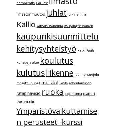
ilmasto
demokratia
HarFest
juhlat
ilmastonmuutos
julkinen tila
Kallio
kansalaistoiminta
kaupungistuminen
kaupunkisuunnittelu
kehitysyhteistyö
Keski-Pasila
koulutus
Konepaja-alue
kulutus
liikenne
luonnonsuojelu
minitalot
megakaupungit
Pasila
rakentaminen
ruoka
ratapihavisio
tapahtuma
teatteri
Veturitallit
Ympäristövaikuttamise
n perusteet -kurssi