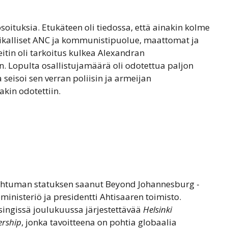
soituksia. Etukäteen oli tiedossa, että ainakin kolme
paikalliset ANC ja kommunistipuolue, maattomat ja
eitin oli tarkoitus kulkea Alexandran
. Lopulta osallistujamäärä oli odotettua paljon
 seisoi sen verran poliisin ja armeijan
akin odotettiin.
g
tapahtuman statuksen saanut Beyond Johannesburg -
inisteriö ja presidentti Ahtisaaren toimisto.
singissä joulukuussa järjestettävää
Helsinki
ership
, jonka tavoitteena on pohtia globaalia