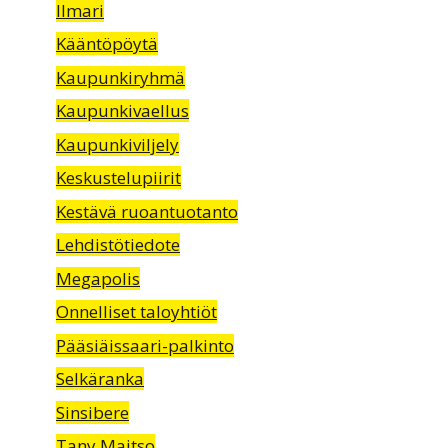
Ilmari
Kääntöpöytä
Kaupunkiryhmä
Kaupunkivaellus
Kaupunkiviljely
Keskustelupiirit
Kestävä ruoantuotanto
Lehdistötiedote
Megapolis
Onnelliset taloyhtiöt
Pääsiäissaari-palkinto
Selkäranka
Sinsibere
Tany Maitso