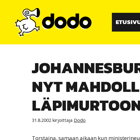
Siirry
sisältöön
ETUSIV
JOHANNESBURG
NYT MAHDOLL
LÄPIMURTOO
31.8.2002
kirjoittaja
Dodo
Torstaina, samaan aikaan kun ministerineuvo