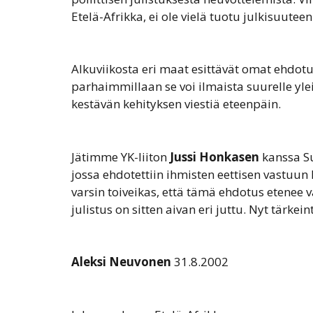
Etelä-Afrikka, ei ole vielä tuotu julkisuuteen
Alkuviikosta eri maat esittävät omat ehdotuk
parhaimmillaan se voi ilmaista suurelle yl
kestävän kehityksen viestiä eteenpäin.
Jätimme YK-liiton
Jussi Honkasen
kanssa Su
jossa ehdotettiin ihmisten eettisen vastuun
varsin toiveikas, että tämä ehdotus etenee 
julistus on sitten aivan eri juttu. Nyt tärke
Aleksi Neuvonen
31.8.2002