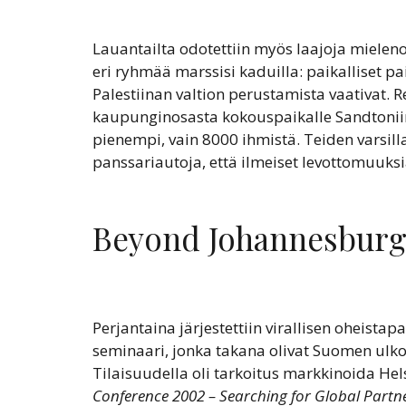
Lauantailta odotettiin myös laajoja mieleno
eri ryhmää marssisi kaduilla: paikalliset 
Palestiinan valtion perustamista vaativat. R
kaupunginosasta kokouspaikalle Sandtoniin
pienempi, vain 8000 ihmistä. Teiden varsilla
panssariautoja, että ilmeiset levottomuuksi
Beyond Johannesbur
Perjantaina järjestettiin virallisen oheis
seminaari, jonka takana olivat Suomen ulkom
Tilaisuudella oli tarkoitus markkinoida Hel
Conference 2002 – Searching for Global Partn