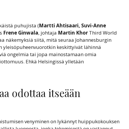
äistä puhujista (
Martti Ahtisaari, Suvi-Anne
es
Frene Ginwala
, johtaja
Martin Khor
Third World
aa näkemyksiä siitä, mitä seuraa Johannesburgin
 yleisöpuheenvuorotkin keskittyivät lähinnä
tyviä ongelmia tai jopa mainostamaan omia
isiottomuus. Ehkä Helsingissä ylletään
taa odottaa itseään
mistumisen venyminen on lykännyt huippukokouksen
irallista luonnosta, jonka tekemisestä on vastannut