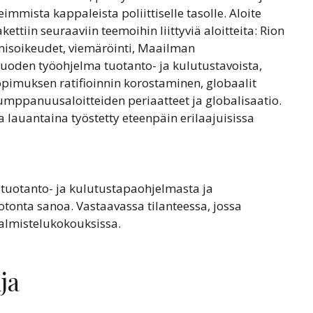
mmista kappaleista poliittiselle tasolle. Aloite
akettiin seuraaviin teemoihin liittyviä aloitteita: Rion
hmisoikeudet, viemäröinti, Maailman
uoden työohjelma tuotanto- ja kulutustavoista,
opimuksen ratifioinnin korostaminen, globaalit
kumppanuusaloitteiden periaatteet ja globalisaatio.
a lauantaina työstetty eteenpäin erilaajuisissa
tuotanto- ja kulutustapaohjelmasta ja
tonta sanoa. Vastaavassa tilanteessa, jossa
valmistelukokouksissa.
ja