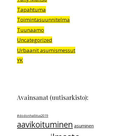
Tapahtuma
Toimintasuunnitelma
Tuunaamo
Uncategorized
Urbaanit asumismessut
YK
Avainsanat (uutisarkisto):
#dodonhallitus2019
aavikoituminen
asuminen