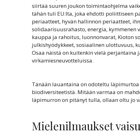
siirtää suuren joukon toimintaohjelma vaikei
tähän tuli EU:lta, joka ehdotti poliittiseen p
periaatteet, hyvän hallinnon periaatteet, i
solidaarisuusrahasto, energia, kymmenen v
kauppa ja rahoitus, luonnonvarat, Kioton s
julkishyödykkeet, sosiaalinen ulottuvuus, 
Osaa näistä on kuitenkin vielä perjantaina j
virkamiesneuvotteluissa.
Tänään lauantaina on odoteltu läpimurtoa 
biodiversiteetistä. Mitään varmaa on mahdo
läpimurron on pitänyt tulla, ollaan oltu jo 
Mielenilmaukset vaisu