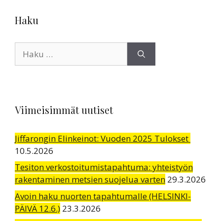
Haku
Haku:
Viimeisimmät uutiset
Jiffarongin Elinkeinot: Vuoden 2025 Tulokset
10.5.2026
Tesiton verkostoitumistapahtuma: yhteistyön
rakentaminen metsien suojelua varten
29.3.2026
Avoin haku nuorten tapahtumalle (HELSINKI-
PÄIVÄ 12.6.)
23.3.2026