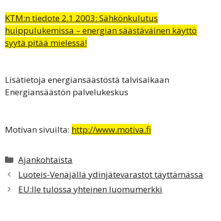
KTM:n tiedote 2.1 2003: Sähkönkulutus
huippulukemissa – energian säästäväinen käyttö
syytä pitää mielessä!
Lisätietoja energiansäästöstä talvisaikaan
Energiansäästön palvelukeskus
Motivan sivuilta:
http://www.motiva.fi
Kategoriat
Ajankohtaista
Luoteis-Venäjällä ydinjätevarastot täyttämässä
EU:lle tulossa yhteinen luomumerkki