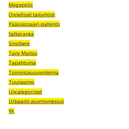
Megapolis
Onnelliset taloyhtiöt
Pääsiäissaari-palkinto
Selkäranka
Sinsibere
Tany Maitso
Tapahtuma
Toimintasuunnitelma
Tuunaamo
Uncategorized
Urbaanit asumismessut
YK