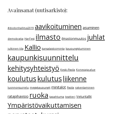
Avainsanat (uutisarkisto):
aavikoituminen
asuminen
#dodonhallitus2019
ilmasto
juhlat
ilmastonmuutos
demokratia
HarFest
Kallio
julkinen tila
kansalaistoiminta
kaupungistuminen
kaupunkisuunnittelu
kehitysyhteistyö
Keski-Pasila
Konepaja-alue
kulutus
koulutus
liikenne
minitalot
luonnonsuojelu
megakaupungit
Pasila
rakentaminen
ruoka
ratapihavisio
Veturitallit
tapahtuma
teatteri
Ympäristövaikuttamisen