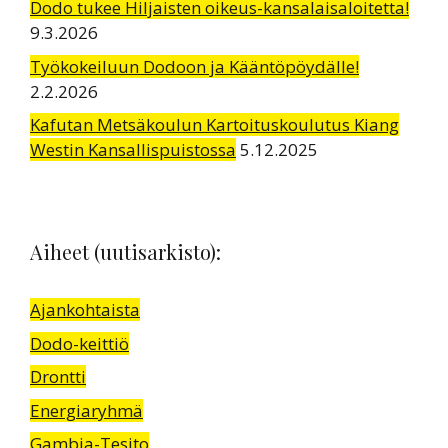
Dodo tukee Hiljaisten oikeus-kansalaisaloitetta!
9.3.2026
Työkokeiluun Dodoon ja Kääntöpöydälle!
2.2.2026
Kafutan Metsäkoulun Kartoituskoulutus Kiang
Westin Kansallispuistossa
5.12.2025
Aiheet (uutisarkisto):
Ajankohtaista
Dodo-keittiö
Drontti
Energiaryhmä
Gambia-Tesito