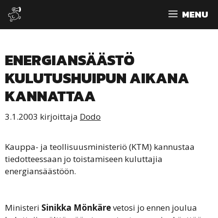
Siirry
MENU
sisältöön
ENERGIANSÄÄSTÖ
KULUTUSHUIPUN AIKANA
KANNATTAA
3.1.2003
kirjoittaja
Dodo
Kauppa- ja teollisuusministeriö (KTM) kannustaa
tiedotteessaan jo toistamiseen kuluttajia
energiansäästöön.
Ministeri
Sinikka Mönkäre
vetosi jo ennen joulua