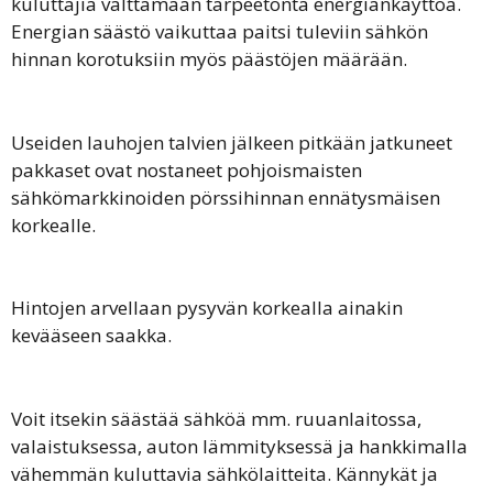
kuluttajia välttämään tarpeetonta energiankäyttöä.
Energian säästö vaikuttaa paitsi tuleviin sähkön
hinnan korotuksiin myös päästöjen määrään.
Useiden lauhojen talvien jälkeen pitkään jatkuneet
pakkaset ovat nostaneet pohjoismaisten
sähkömarkkinoiden pörssihinnan ennätysmäisen
korkealle.
Hintojen arvellaan pysyvän korkealla ainakin
kevääseen saakka.
Voit itsekin säästää sähköä mm. ruuanlaitossa,
valaistuksessa, auton lämmityksessä ja hankkimalla
vähemmän kuluttavia sähkölaitteita. Kännykät ja