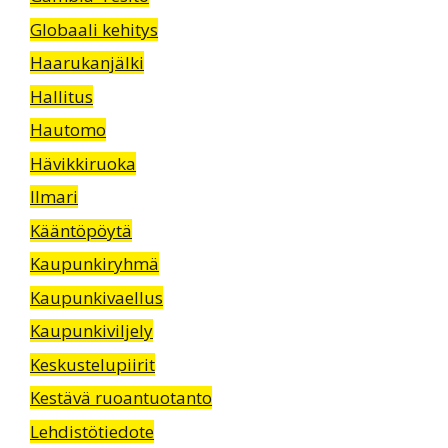
Globaali kehitys
Haarukanjälki
Hallitus
Hautomo
Hävikkiruoka
Ilmari
Kääntöpöytä
Kaupunkiryhmä
Kaupunkivaellus
Kaupunkiviljely
Keskustelupiirit
Kestävä ruoantuotanto
Lehdistötiedote