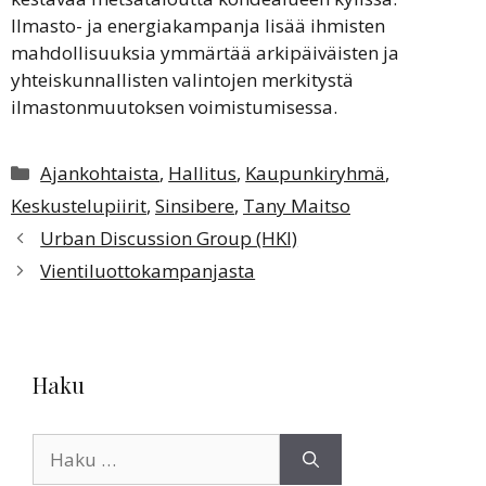
Ilmasto- ja energiakampanja lisää ihmisten
mahdollisuuksia ymmärtää arkipäiväisten ja
yhteiskunnallisten valintojen merkitystä
ilmastonmuutoksen voimistumisessa.
Kategoriat
Ajankohtaista
,
Hallitus
,
Kaupunkiryhmä
,
Keskustelupiirit
,
Sinsibere
,
Tany Maitso
Urban Discussion Group (HKI)
Vientiluottokampanjasta
Haku
Haku: