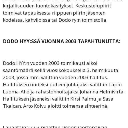
kirjallisuuden luontokäsitykset. Keskustelupiirit
toimivat tapauksesta riippuen piirin jäsenten
kodeissa, kahviloissa tai Dodo ry:n toimistolla.
DODO HYY:SSÄ VUONNA 2003 TAPAHTUNUTTA:
Dodo HYY:n vuoden 2003 toimikausi alkoi
sääntömääräisellä vuosikokouksella 3. helmikuuta
2003, jossa mm. valittiin vuoden 2003 hallitus.
Hallituksen uudeksi puheenjohtajaksi valittiin Tapio
Luoma-Aho ja rahastonhoitajaksi Johanna Helmivirta.
Hallituksen jäseneksi valittiin Kirsi Palmu ja Sasa
Tkalcan. Arto Koivu aloitti toimensa sihteerinä.
Lauantaina 22.3 pidettiin Dodon jaostopäivän