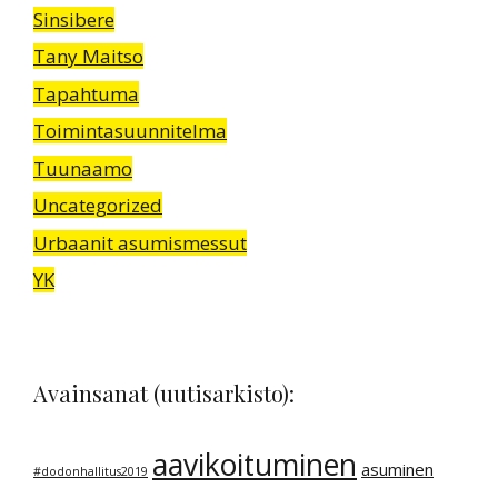
Sinsibere
Tany Maitso
Tapahtuma
Toimintasuunnitelma
Tuunaamo
Uncategorized
Urbaanit asumismessut
YK
Avainsanat (uutisarkisto):
aavikoituminen
asuminen
#dodonhallitus2019