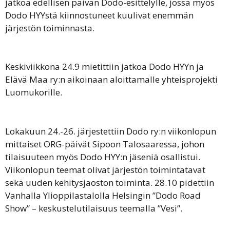
jatkoa edellisen päivän Dodo-esittelylle, jossa myös
Dodo HYYstä kiinnostuneet kuulivat enemmän
järjestön toiminnasta.
Keskiviikkona 24.9 mietittiin jatkoa Dodo HYYn ja
Elävä Maa ry:n aikoinaan aloittamalle yhteisprojekti
Luomukorille.
Lokakuun 24.-26. järjestettiin Dodo ry:n viikonlopun
mittaiset ORG-päivät Sipoon Talosaaressa, johon
tilaisuuteen myös Dodo HYY:n jäseniä osallistui.
Viikonlopun teemat olivat järjestön toimintatavat
sekä uuden kehitysjaoston toiminta. 28.10 pidettiin
Vanhalla Ylioppilastalolla Helsingin ”Dodo Road
Show” – keskustelutilaisuus teemalla ”Vesi”.