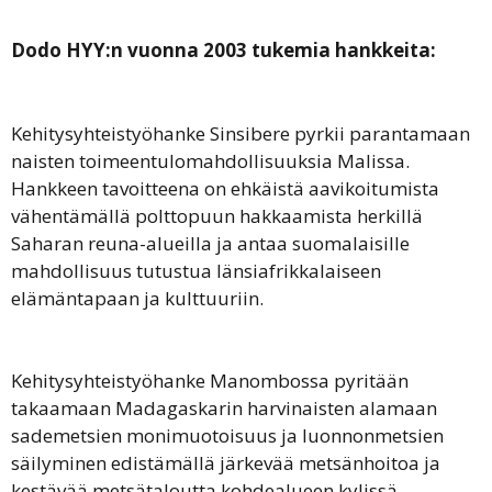
Dodo HYY:n vuonna 2003 tukemia hankkeita:
Kehitysyhteistyöhanke Sinsibere pyrkii parantamaan
naisten toimeentulomahdollisuuksia Malissa.
Hankkeen tavoitteena on ehkäistä aavikoitumista
vähentämällä polttopuun hakkaamista herkillä
Saharan reuna-alueilla ja antaa suomalaisille
mahdollisuus tutustua länsiafrikkalaiseen
elämäntapaan ja kulttuuriin.
Kehitysyhteistyöhanke Manombossa pyritään
takaamaan Madagaskarin harvinaisten alamaan
sademetsien monimuotoisuus ja luonnonmetsien
säilyminen edistämällä järkevää metsänhoitoa ja
kestävää metsätaloutta kohdealueen kylissä.