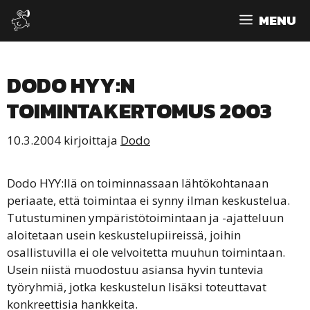
Siirry
MENU
sisältöön
DODO HYY:N
TOIMINTAKERTOMUS 2003
10.3.2004
kirjoittaja
Dodo
Dodo HYY:llä on toiminnassaan lähtökohtanaan
periaate, että toimintaa ei synny ilman keskustelua.
Tutustuminen ympäristötoimintaan ja -ajatteluun
aloitetaan usein keskustelupiireissä, joihin
osallistuvilla ei ole velvoitetta muuhun toimintaan.
Usein niistä muodostuu asiansa hyvin tuntevia
työryhmiä, jotka keskustelun lisäksi toteuttavat
konkreettisia hankkeita.