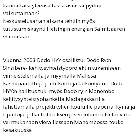
kannattaisi yleensä tässä asiassa pyrkiä
vaikuttamaan?
Keskustelusarjan aikana tehtiin myös
tutustumiskäynti Helsingin energian Salmisaaren
voimalaan.
Vuonna 2003 Dodo HYY osallistui Dodo Ry:n
Sinsibere- kehitysyhteistyöprojektin tukemiseen
viimeistelemällä ja myymällä Malissa
käsinmaalattuja joulukortteja talkootyönä. Dodo
HYY:n hallitus tuki myös Dodo ry:n Manombo-
kehitysyhteistyöhanketta Madagaskarilla
lähettämällä projektikylien kouluille paperia, kyniä ja
t-paitoja, jotka hallituksen jäsen Johanna Helmivirta
vei mukanaan vieraillessaan Manombossa touko-
kesäkuussa