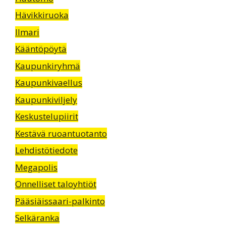
Hävikkiruoka
Ilmari
Kääntöpöytä
Kaupunkiryhmä
Kaupunkivaellus
Kaupunkiviljely
Keskustelupiirit
Kestävä ruoantuotanto
Lehdistötiedote
Megapolis
Onnelliset taloyhtiöt
Pääsiäissaari-palkinto
Selkäranka