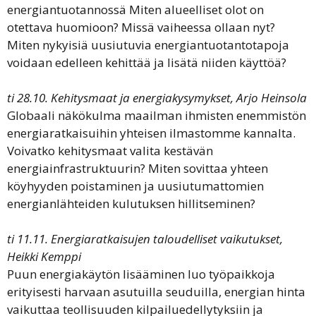
energiantuotannossä Miten alueelliset olot on
otettava huomioon? Missä vaiheessa ollaan nyt?
Miten nykyisiä uusiutuvia energiantuotantotapoja
voidaan edelleen kehittää ja lisätä niiden käyttöä?
ti 28.10. Kehitysmaat ja energiakysymykset, Arjo Heinsola
Globaali näkökulma maailman ihmisten enemmistön
energiaratkaisuihin yhteisen ilmastomme kannalta.
Voivatko kehitysmaat valita kestävän
energiainfrastruktuurin? Miten sovittaa yhteen
köyhyyden poistaminen ja uusiutumattomien
energianlähteiden kulutuksen hillitseminen?
ti 11.11. Energiaratkaisujen taloudelliset vaikutukset,
Heikki Kemppi
Puun energiakäytön lisääminen luo työpaikkoja
erityisesti harvaan asutuilla seuduilla, energian hinta
vaikuttaa teollisuuden kilpailuedellytyksiin ja