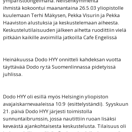
ympäristöongelmana. Nelisenkymmentä
ihmistä kokoontui maanantaina 26.5.03 yliopistolle
kuulemaan Terhi Mäkysen, Pekka Visurin ja Pekka
Haaviston alustuksia ja keskustelemaan aiheesta.
Keskustelutilaisuuden jälkeen aihetta ruodittiin vielä
pitkään kaikille avoimilla jatkoilla Cafe Engelissä
Heinäkuussa Dodo HYY onnitteli kahdeksan vuotta
täyttävää Dodo ry:tä Suomenlinnassa pidetyissä
juhlissa.
Dodo HYY oli esillä myös Helsingin yliopiston
avajaiskarnevaaleissa 10.9 (esittelyständi). Syyskuun
21. päivä Dodo HYY järjesti toimistolla
sunnuntaibrunssin, jossa nautittiin ruoan lisäksi
keveästä ajankohtaisesta keskustelusta. Tilaisuus oli