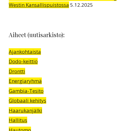
Westin Kansallispuistossa
5.12.2025
Aiheet (uutisarkisto):
Ajankohtaista
Dodo-keittiö
Drontti
Energiaryhmä
Gambia-Tesito
Globaali kehitys
Haarukanjälki
Hallitus
Hautomo