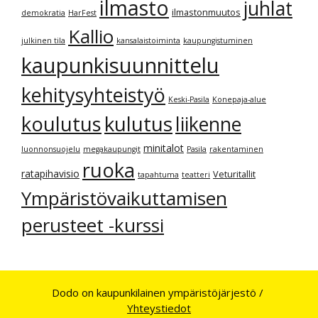
ilmasto
juhlat
ilmastonmuutos
demokratia
HarFest
Kallio
julkinen tila
kansalaistoiminta
kaupungistuminen
kaupunkisuunnittelu
kehitysyhteistyö
Keski-Pasila
Konepaja-alue
kulutus
koulutus
liikenne
minitalot
luonnonsuojelu
megakaupungit
Pasila
rakentaminen
ruoka
ratapihavisio
Veturitallit
tapahtuma
teatteri
Ympäristövaikuttamisen
perusteet -kurssi
Dodo on kaupunkilainen ympäristöjärjestö /
Yhteystiedot