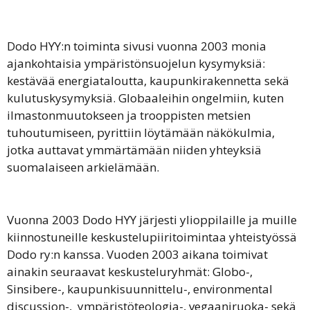
Dodo HYY:n toiminta sivusi vuonna 2003 monia
ajankohtaisia ympäristönsuojelun kysymyksiä:
kestävää energiataloutta, kaupunkirakennetta sekä
kulutuskysymyksiä. Globaaleihin ongelmiin, kuten
ilmastonmuutokseen ja trooppisten metsien
tuhoutumiseen, pyrittiin löytämään näkökulmia,
jotka auttavat ymmärtämään niiden yhteyksiä
suomalaiseen arkielämään.
Vuonna 2003 Dodo HYY järjesti ylioppilaille ja muille
kiinnostuneille keskustelu­piiritoimintaa yhteistyössä
Dodo ry:n kanssa. Vuoden 2003 aikana toimivat
ainakin seuraavat keskusteluryhmät: Globo-,
Sinsibere-, kaupunkisuunnittelu-, environmental
discussion-, ympäristöteologia-, vegaaniruoka- sekä