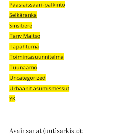
Pääsiäissaari-palkinto
Selkäranka
Sinsibere
Tany Maitso
Tapahtuma
Toimintasuunnitelma
Tuunaamo
Uncategorized
Urbaanit asumismessut
YK
Avainsanat (uutisarkisto):