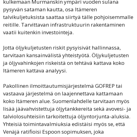
kulkemaan Murmanskin ympäri vuoden sulana
pysyvän sataman kautta, osa Itämeren
talvikuljetuksista saattaa siirtyä tälle pohjoisemmalle
reitille. Tarvittavan infrastruktuurin rakentaminen
vaatii kuitenkin investointeja.
Jotta öljykuljetusten riskit pysyisivät hallinnassa,
tarvitaan kansainvälistä yhteistyötä. Öljykuljetusten
ja öljyvahinkojen riskeistä on tehtävä kattava koko
Itämeren kattava analyysi.
Pakollinen ilmoittautumisjärjestelmä GOFREP tai
vastaava järjestelmä on laajennettava kattamaan
koko Itämeren alue. Suomenlahdelle tarvitaan myös
lisää jäävahvistettuja öljytankkereita sekä avovesi- ja
talviolosuhteisiin tarkoitettuja öljyntorjunta-aluksia.
Yhteisiä toimintavalmiuksia edistäisi myös se, että
Venäjä ratifioisi Espoon sopimuksen, joka