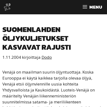
Siirry
MENU
sisältöön
SUOMENLAHDEN
ÖLJYKULJETUKSET
KASVAVAT RAJUSTI
1.11.2004
kirjoittaja
Dodo
Venäjä on maailman suurin öljyntuottaja. Koska
Eurooppa ei käytä kaikkea tarjolla olevaa öljyä,
Venäjä etsii öljynviennille uusia kohteita
Yhdysvalloista ja Kaukoidästä. Luoteis-Venäjä on
määritelty Venäjän liikenneministeriön
suunnitelmissa satama- ja meriliikenteen