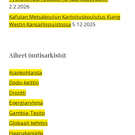
2.2.2026
Kafutan Metsäkoulun Kartoituskoulutus Kiang
Westin Kansallispuistossa
5.12.2025
Aiheet (uutisarkisto):
Ajankohtaista
Dodo-keittiö
Drontti
Energiaryhmä
Gambia-Tesito
Globaali kehitys
Haarukanjälki