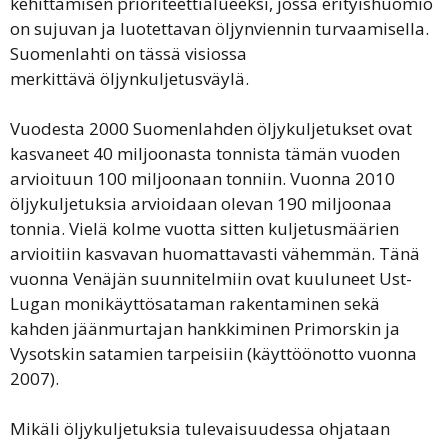
kehittämisen prioriteettialueeksi, jossa erityishuomio
on sujuvan ja luotettavan öljynviennin turvaamisella.
Suomenlahti on tässä visiossa
merkittävä öljynkuljetusväylä.
Vuodesta 2000 Suomenlahden öljykuljetukset ovat
kasvaneet 40 miljoonasta tonnista tämän vuoden
arvioituun 100 miljoonaan tonniin. Vuonna 2010
öljykuljetuksia arvioidaan olevan 190 miljoonaa
tonnia. Vielä kolme vuotta sitten kuljetusmäärien
arvioitiin kasvavan huomattavasti vähemmän. Tänä
vuonna Venäjän suunnitelmiin ovat kuuluneet Ust-
Lugan monikäyttösataman rakentaminen sekä
kahden jäänmurtajan hankkiminen Primorskin ja
Vysotskin satamien tarpeisiin (käyttöönotto vuonna
2007).
Mikäli öljykuljetuksia tulevaisuudessa ohjataan