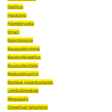
Hallitus
Hautomo
Hävikkiruoka
Ilmari
Kääntöpöytä
Kaupunkiryhmä
Kaupunkivaellus
Kaupunkiviljely
Keskustelupiirit
Kestävä ruoantuotanto
Lehdistötiedote
Megapolis
Onnelliset taloyhtiöt