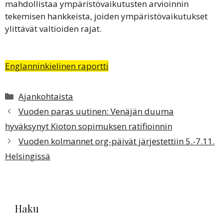
mahdollistaa ympäristövaikutusten arvioinnin
tekemisen hankkeista, joiden ympäristövaikutukset
ylittävät valtioiden rajat.
Englanninkielinen raportti
Kategoriat
Ajankohtaista
Vuoden paras uutinen: Venäjän duuma
hyväksynyt Kioton sopimuksen ratifioinnin
Vuoden kolmannet org-päivät järjestettiin 5.-7.11.
Helsingissä
Haku