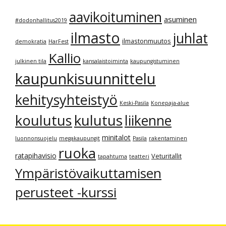
aavikoituminen
asuminen
#dodonhallitus2019
ilmasto
juhlat
ilmastonmuutos
demokratia
HarFest
Kallio
julkinen tila
kansalaistoiminta
kaupungistuminen
kaupunkisuunnittelu
kehitysyhteistyö
Keski-Pasila
Konepaja-alue
kulutus
koulutus
liikenne
minitalot
luonnonsuojelu
megakaupungit
Pasila
rakentaminen
ruoka
ratapihavisio
Veturitallit
tapahtuma
teatteri
Ympäristövaikuttamisen
perusteet -kurssi