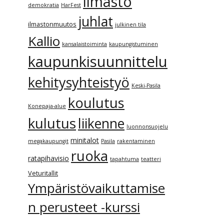
ilmasto
demokratia
HarFest
juhlat
ilmastonmuutos
julkinen tila
Kallio
kansalaistoiminta
kaupungistuminen
kaupunkisuunnittelu
kehitysyhteistyö
Keski-Pasila
koulutus
Konepaja-alue
kulutus
liikenne
luonnonsuojelu
minitalot
megakaupungit
Pasila
rakentaminen
ruoka
ratapihavisio
tapahtuma
teatteri
Veturitallit
Ympäristövaikuttamise
n perusteet -kurssi