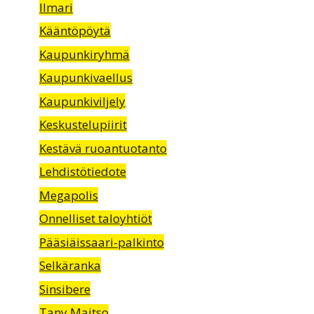
Ilmari
Kääntöpöytä
Kaupunkiryhmä
Kaupunkivaellus
Kaupunkiviljely
Keskustelupiirit
Kestävä ruoantuotanto
Lehdistötiedote
Megapolis
Onnelliset taloyhtiöt
Pääsiäissaari-palkinto
Selkäranka
Sinsibere
Tany Maitso