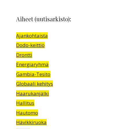
Aiheet (uutisarkisto):
Ajankohtaista
Dodo-keittiö
Drontti
Energiaryhmä
Gambia-Tesito
Globaali kehitys
Haarukanjälki
Hallitus
Hautomo
Hävikkiruoka