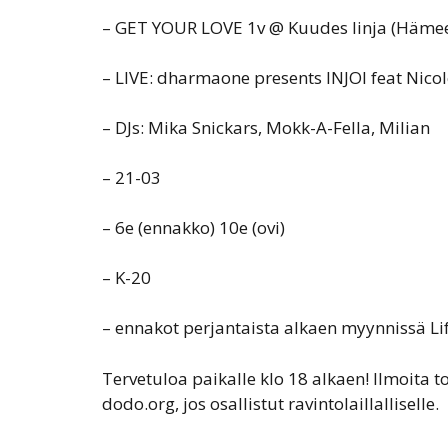
– GET YOUR LOVE 1v @ Kuudes linja (Hämee
– LIVE: dharmaone presents INJOI feat Nicol
– DJs: Mika Snickars, Mokk-A-Fella, Milian
– 21-03
– 6e (ennakko) 10e (ovi)
– K-20
– ennakot perjantaista alkaen myynnissä Lif
Tervetuloa paikalle klo 18 alkaen! Ilmoita t
dodo.org, jos osallistut ravintolaillalliselle.