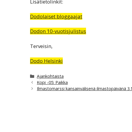
Lisätietolinkit:
Dodolaiset bloggaajat
Dodon 10-vuotisjulistus
Terveisin,
Dodo Helsinki
Kategoriat
Ajankohtaista
Kopi -05: Paikka
Ilmastomarssi kansainvälisenä ilmastopäivänä 3.