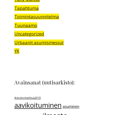
Tapahtuma
Toimintasuunnitelma
Tuunaamo
Uncategorized
Urbaanit asumismessut
YK
Avainsanat (uutisarkisto):
#dodonhallitus2019
aavikoituminen
asuminen