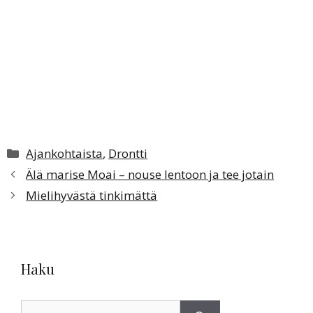
Kategoriat
Ajankohtaista
,
Drontti
Älä marise Moai – nouse lentoon ja tee jotain
Mielihyvästä tinkimättä
Haku
Haku: