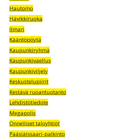
Hautomo
Hävikkiruoka
Ilmari
Kääntöpöytä
Kaupunkiryhmä
Kaupunkivaellus
Kaupunkiviljely
Keskustelupiirit
Kestävä ruoantuotanto
Lehdistötiedote
Megapolis
Onnelliset taloyhtiöt
Pääsiäissaari-palkinto