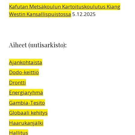
Kafutan Metsäkoulun Kartoituskoulutus Kiang
Westin Kansallispuistossa
5.12.2025
Aiheet (uutisarkisto):
Ajankohtaista
Dodo-keittiö
Drontti
Energiaryhmä
Gambia-Tesito
Globaali kehitys
Haarukanjälki
Hallitus