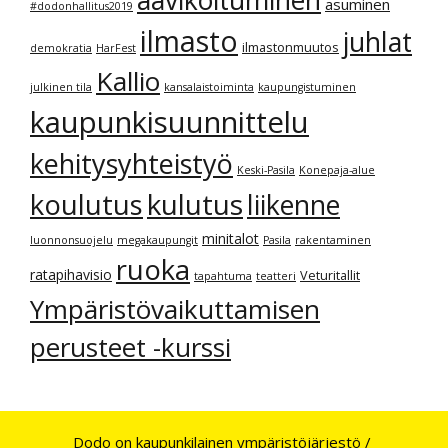
aavikoituminen
asuminen
#dodonhallitus2019
ilmasto
juhlat
ilmastonmuutos
demokratia
HarFest
Kallio
julkinen tila
kansalaistoiminta
kaupungistuminen
kaupunkisuunnittelu
kehitysyhteistyö
Keski-Pasila
Konepaja-alue
kulutus
koulutus
liikenne
minitalot
luonnonsuojelu
megakaupungit
Pasila
rakentaminen
ruoka
ratapihavisio
Veturitallit
tapahtuma
teatteri
Ympäristövaikuttamisen
perusteet -kurssi
Dodo on kaupunkilainen ympäristöjärjestö /