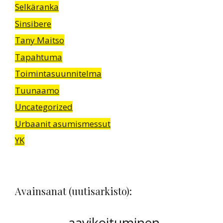
Selkäranka
Sinsibere
Tany Maitso
Tapahtuma
Toimintasuunnitelma
Tuunaamo
Uncategorized
Urbaanit asumismessut
YK
Avainsanat (uutisarkisto):