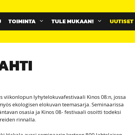
U
TOIMINTA
TULE MUKAAN!
UUTISET
AHTI
s viikonlopun lyhytelokuvafestivaali Kinos 08:n, jossa
myös ekologisen elokuvan teemasarja. Seminaarissa
äntavan osasia ja Kinos 08- festivaali osoitti todeksi
eiden rinnalla.
i Hakala avasi seminaarin kertoen 800 lahtelaisen