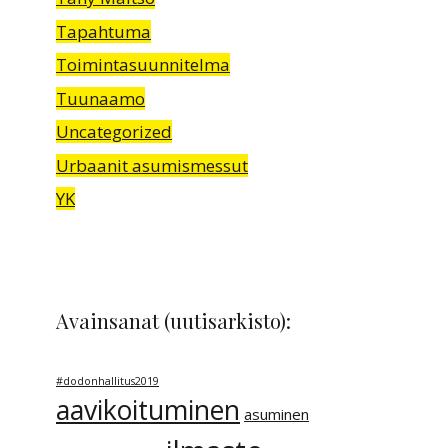
Tapahtuma
Toimintasuunnitelma
Tuunaamo
Uncategorized
Urbaanit asumismessut
YK
Avainsanat (uutisarkisto):
#dodonhallitus2019
aavikoituminen
asuminen