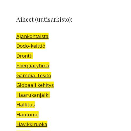
Aiheet (uutisarkisto):
Ajankohtaista
Dodo-keittiö
Drontti
Energiaryhmä
Gambia-Tesito
Globaali kehitys
Haarukanjälki
Hallitus
Hautomo
Hävikkiruoka