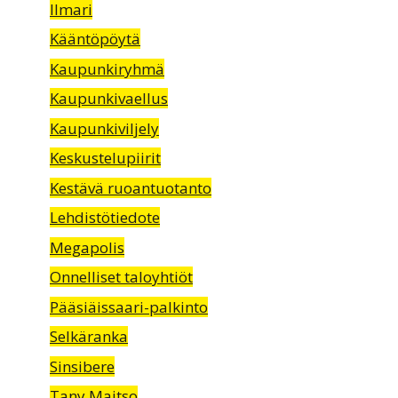
Ilmari
Kääntöpöytä
Kaupunkiryhmä
Kaupunkivaellus
Kaupunkiviljely
Keskustelupiirit
Kestävä ruoantuotanto
Lehdistötiedote
Megapolis
Onnelliset taloyhtiöt
Pääsiäissaari-palkinto
Selkäranka
Sinsibere
Tany Maitso