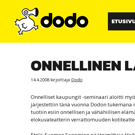
Siirry
sisältöön
ETUSIV
ONNELLINEN L
14.4.2008
kirjoittaja
Dodo
Onnelliset kaupungit -seminaari aloitti myö
järjestettiin tänä vuonna Dodon tukemana 
tuotiin esiin onnellisen ja vähähiilisen eläm
elokuvateatterin verrattomuuden kotiteatter
Etelä-Suomen Sanomien päätoimittaja Heikk