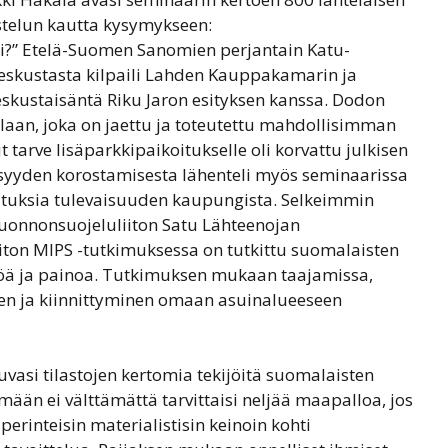
stelun kautta kysymykseen:
si?” Etelä-Suomen Sanomien perjantain Katu-
 keskustasta kilpaili Lahden Kauppakamarin ja
skustaisäntä Riku Jaron esityksen kanssa. Dodon
tilaan, joka on jaettu ja toteutettu mahdollisimman
ut tarve lisäparkkipaikoitukselle oli korvattu julkisen
llisyyden korostamisesta lähenteli myös seminaarissa
tuksia tulevaisuuden kaupungista. Selkeimmin
 luonnonsuojeluliiton Satu Lähteenojan
ton MIPS -tutkimuksessa on tutkittu suomalaisten
ltöä ja painoa. Tutkimuksen mukaan taajamissa,
en ja kiinnittyminen omaan asuinalueeseen
vasi tilastojen kertomia tekijöitä suomalaisten
mään ei välttämättä tarvittaisi neljää maapalloa, jos
 perinteisin materialistisin keinoin kohti