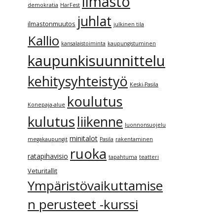
ilmasto
demokratia
HarFest
juhlat
ilmastonmuutos
julkinen tila
Kallio
kansalaistoiminta
kaupungistuminen
kaupunkisuunnittelu
kehitysyhteistyö
Keski-Pasila
koulutus
Konepaja-alue
kulutus
liikenne
luonnonsuojelu
minitalot
megakaupungit
Pasila
rakentaminen
ruoka
ratapihavisio
tapahtuma
teatteri
Veturitallit
Ympäristövaikuttamise
n perusteet -kurssi