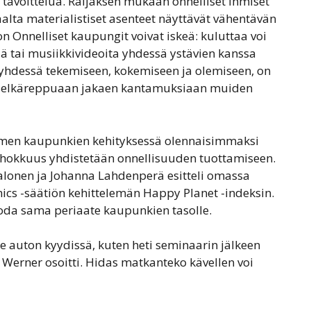
 tavoittelua. Raijaksen mukaan onnelliset ihmiset
lta materialistiset asenteet näyttävät vähentävän
Onnelliset kaupungit voivat iskeä: kuluttaa voi
jä tai musiikkivideoita yhdessä ystävien kanssa
y yhdessä tekemiseen, kokemiseen ja olemiseen, on
 selkäreppuaan jakaen kantamuksiaan muiden
omen kaupunkien kehityksessä olennaisimmaksi
tehokkuus yhdistetään onnellisuuden tuottamiseen.
alonen ja Johanna Lahdenperä esitteli omassa
cs -säätiön kehittelemän Happy Planet -indeksin.
tuoda sama periaate kaupunkien tasolle.
e auton kyydissä, kuten heti seminaarin jälkeen
 Werner osoitti. Hidas matkanteko kävellen voi