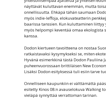
yhteisöllisempää ajattelua ja yhteisen edun
näyttävät kuluttavan enemmän, mutta toisaa
onnellisuutta. Ehkäpä tähän saumaan Dodon 
myös indie-leffoja, elokuvateatterin penkke
baarissa tanssien. Kun kuluttaminen liitty
myös helpompi keventää omaa ekologista
kanssa.
Dodon kiertueen tavoitteena on nostaa Su
ratkaistavaksi kysymykseksi se, miten eko
Hyvänä esimerkkinä tästä Dodon Pauliina J
puheenvuorossaan brittiläisen New Economi
Lisäksi Dodon esityksessä tuli esiin tarve 
Onnelliseen kaupunkiin ei välttämättä pääs
esitetty Kinos 08:n avauselokuva Walking to
vieläpä synnyttää verrattoman tarinan.