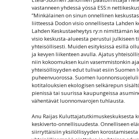
vastanneen yhdessä yössä ESS:n nettikesku
”Minkälainen on sinun onnellinen keskusta
liitteessä Dodon visio onnellisesta Lahden
Lahden Keskustaeheytys ry:n nimittämän ke
visio keskusta-alueesta perustui julkiseen 
yhteisöllisesti. Muiden esityksissä esillä oll
ja kevyen liikenteen avulla. Ajatus yhteisö
niin kokoomuksen kuin vasemmistonkin aja
yhteisöllisyyden edut tulivat esiin Suomen
puheenvuorossa. Suomen luonnonsuojelulii
kotitalouksien ekologisen selkärepun sisä
pienissä tai suurissa kaupungeissa asumin
vähentävät luonnonvarojen tuhlausta.
Anu Raijas Kuluttajatutkimuskeskuksesta ku
keskiverto-onnellisuudesta. Onnelliseen elä
siirryttäisiin yksilöllisyyden korostamisesta