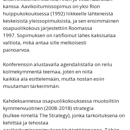
kanssa. Aavikoitumissopimus on yksi Rion
huippukokouksessa (1992) liikkeelle lähteneistä
keskeisistä yleissopimuksista, ja sen ensimmäinen
osapuolikokous järjestettiin Roomassa
1997. Sopimuksen on ratifioinut lähes kaksisataa
valtiota, mikä antaa sille melkoisesti
painoarvoa.
Konferenssin alustavalla agendalistalla on reilu
kolmekymmentä teemaa, joten en niitä
kaikkia ala esittelemään, mutta nostan esiin
muutaman tärkeimmän.
Kahdeksannessa osapuolikokouksessa muotoiltiin
kymmenvuotinen (2008-2018) strategia
(kulkee nimellä The Strategy), jonka tarkoituksena on
kehittää ja tehostaa
aavikoitumissopimuksen täytäntöönpanoa. Tähän