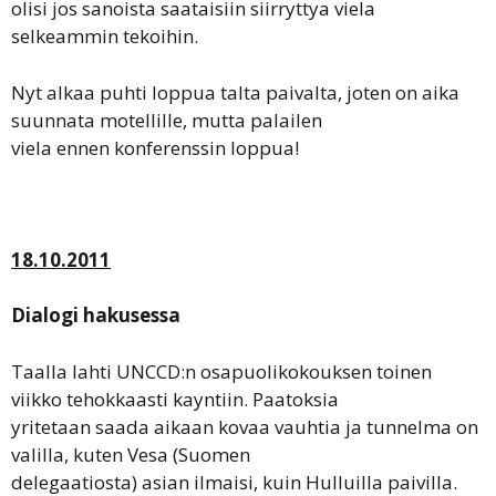
olisi jos sanoista saataisiin siirryttya viela
selkeammin tekoihin.
Nyt alkaa puhti loppua talta paivalta, joten on aika
suunnata motellille, mutta palailen
viela ennen konferenssin loppua!
18.10.2011
Dialogi hakusessa
Taalla lahti UNCCD:n osapuolikokouksen toinen
viikko tehokkaasti kayntiin. Paatoksia
yritetaan saada aikaan kovaa vauhtia ja tunnelma on
valilla, kuten Vesa (Suomen
delegaatiosta) asian ilmaisi, kuin Hulluilla paivilla.