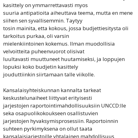
kasittely on ymmarrettavasti myos
suuria antipatioita aiheuttava teema, mutta en mene
siihen sen syvallisemmin. Taytyy
tosin mainita, etta kokous, jossa budjettiesitysta oli
tarkoitus purkaa, oli varsin
mielenkiintoinen kokemus. Ilman muodollisia
velvoitteita puheenvuorot olisivat
luultavasti muuttuneet huutamiseksi, ja loppujen
lopuksi koko budjetin kasittely
jouduttiinkin siirtamaan talle viikolle.
Kansalaisyhteiskunnan kannalta tarkeat
keskustelunaiheet liittyvat erityisesti
jarjestojen raportointimahdollisuuksiin UNCCD:lle
seka osapuolikokoukseen osallistuvien
jarjestojen hyvaksymisprosessiin. Raportoinnin
suhteen pyrkimyksena on ollut taata
kansalaisjarjestoille yhtalainen mahdollisuus