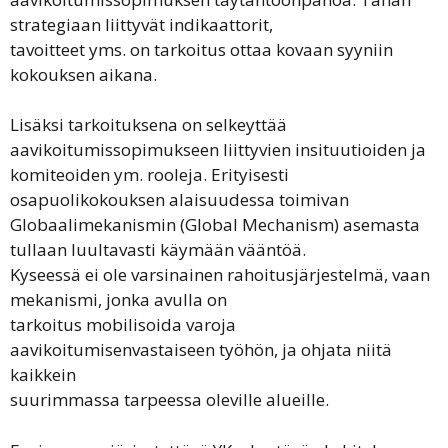
strategiaan liittyvät indikaattorit,
tavoitteet yms. on tarkoitus ottaa kovaan syyniin
kokouksen aikana.
Lisäksi tarkoituksena on selkeyttää
aavikoitumissopimukseen liittyvien insituutioiden ja
komiteoiden ym. rooleja. Erityisesti
osapuolikokouksen alaisuudessa toimivan
Globaalimekanismin (Global Mechanism) asemasta
tullaan luultavasti käymään vääntöä.
Kyseessä ei ole varsinainen rahoitusjärjestelmä, vaan
mekanismi, jonka avulla on
tarkoitus mobilisoida varoja
aavikoitumisenvastaiseen työhön, ja ohjata niitä
kaikkein
suurimmassa tarpeessa oleville alueille.