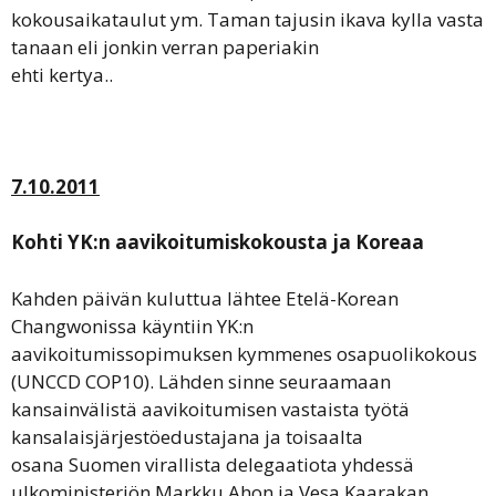
kokousaikataulut ym. Taman tajusin ikava kylla vasta
tanaan eli jonkin verran paperiakin
ehti kertya..
7.10.2011
Kohti YK:n aavikoitumiskokousta ja Koreaa
Kahden päivän kuluttua lähtee Etelä-Korean
Changwonissa käyntiin YK:n
aavikoitumissopimuksen kymmenes osapuolikokous
(UNCCD COP10). Lähden sinne seuraamaan
kansainvälistä aavikoitumisen vastaista työtä
kansalaisjärjestöedustajana ja toisaalta
osana Suomen virallista delegaatiota yhdessä
ulkoministeriön Markku Ahon ja Vesa Kaarakan