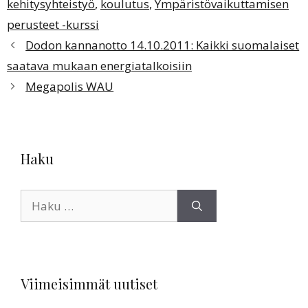
kehitysyhteistyö
,
koulutus
,
Ympäristövaikuttamisen
perusteet -kurssi
Dodon kannanotto 14.10.2011: Kaikki suomalaiset
saatava mukaan energiatalkoisiin
Megapolis WAU
Haku
Haku:
Viimeisimmät uutiset