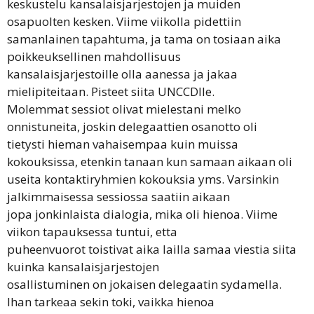
keskustelu kansalaisjarjestojen ja muiden
osapuolten kesken. Viime viikolla pidettiin
samanlainen tapahtuma, ja tama on tosiaan aika
poikkeuksellinen mahdollisuus
kansalaisjarjestoille olla aanessa ja jakaa
mielipiteitaan. Pisteet siita UNCCDlle.
Molemmat sessiot olivat mielestani melko
onnistuneita, joskin delegaattien osanotto oli
tietysti hieman vahaisempaa kuin muissa
kokouksissa, etenkin tanaan kun samaan aikaan oli
useita kontaktiryhmien kokouksia yms. Varsinkin
jalkimmaisessa sessiossa saatiin aikaan
jopa jonkinlaista dialogia, mika oli hienoa. Viime
viikon tapauksessa tuntui, etta
puheenvuorot toistivat aika lailla samaa viestia siita
kuinka kansalaisjarjestojen
osallistuminen on jokaisen delegaatin sydamella.
Ihan tarkeaa sekin toki, vaikka hienoa