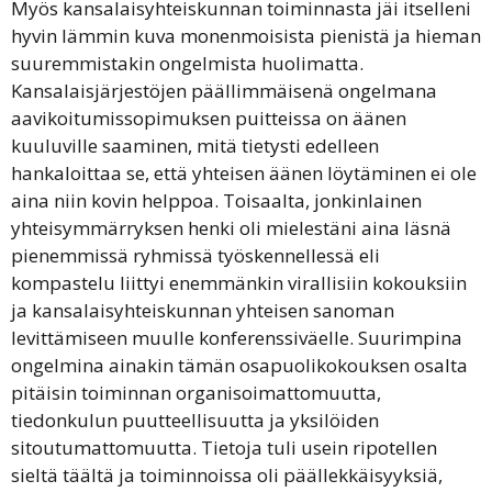
Myös kansalaisyhteiskunnan toiminnasta jäi itselleni
hyvin lämmin kuva monenmoisista pienistä ja hieman
suuremmistakin ongelmista huolimatta.
Kansalaisjärjestöjen päällimmäisenä ongelmana
aavikoitumissopimuksen puitteissa on äänen
kuuluville saaminen, mitä tietysti edelleen
hankaloittaa se, että yhteisen äänen löytäminen ei ole
aina niin kovin helppoa. Toisaalta, jonkinlainen
yhteisymmärryksen henki oli mielestäni aina läsnä
pienemmissä ryhmissä työskennellessä eli
kompastelu liittyi enemmänkin virallisiin kokouksiin
ja kansalaisyhteiskunnan yhteisen sanoman
levittämiseen muulle konferenssiväelle. Suurimpina
ongelmina ainakin tämän osapuolikokouksen osalta
pitäisin toiminnan organisoimattomuutta,
tiedonkulun puutteellisuutta ja yksilöiden
sitoutumattomuutta. Tietoja tuli usein ripotellen
sieltä täältä ja toiminnoissa oli päällekkäisyyksiä,