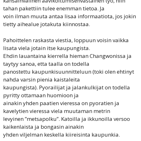
kansainvalinen aavikoitumisenvastainen tyo, niin
tahan pakettiin tulee enemman tietoa. Ja
voin ilman muuta antaa lisaa informaatiota, jos jokin
tietty aihealue jotakuta kiinnostaa.
Pahoittelen raskasta viestia, loppuun voisin vaikka
lisata viela jotain itse kaupungista.
Ehdin lauantaina kierrella hieman Changwonissa ja
taytyy sanoa, etta taalla on todella
panostettu kaupunkisuunnitteluun (toki olen ehtinyt
nahda varsin pienia kaistaleita
kaupungista). Pyorailijat ja jalankulkijat on todella
pyritty ottamaan huomioon ja
ainakin yhden paatien vieressa on pyoratien ja
kavelytien vieressa viela muutaman metrin
levyinen ”metsapolku”. Katoilla ja ikkunoilla versoo
kaikenlaista ja bongasin ainakin
yhden viljelman keskella kiireisinta kaupunkia.