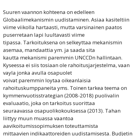
Suuren vaannon kohteena on edelleen
Globaalimekanismin uudistaminen. Asiaa kasiteltiin
viime viikolla hartaasti, mutta varsinainen paatos
puserretaan lapi luultavasti viime
tipassa. Tarkoituksena on selkeyttaa mekanismin
asemaa, mandaattia ym. ja saada sita
kautta mekanismi paremmin UNCCDn hallintaan.
Kyseessa ei siis tosiaan ole rahoitusjarjestelma, vaan
vayla jonka avulla osapuolet
voivat paremmin loytaa oikeanlaisia
rahoituskumppaneita yms. Toinen tarkea teema on
kymmenvuotisstrategian (2008-2018) puolivalin
evaluaatio, joka on tarkoitus suorittaa
seuraavassa osapuolikokouksessa (2013). Tahan
liittyy muun muassa vaantoa
aavikoitumissopimuksen toteuttamista
mittaavien indikaattoreiden uudistamisesta. Budjetin