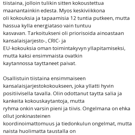
tiistaina, jolloin tulikin sitten kokoustettua
maanantainkin edesta. Myos keskiviikkona
oli kokouksia ja tapaamisia 12 tuntia putkeen, mutta
hassua kylla energiataso vain tuntuu
kasvavan. Tarkoitukseni oli priorisoida ainoastaan
kansalaisjarjesto-, CRIC- ja
EU-kokouksia oman toimintakyvyn yllapitamiseksi,
mutta kaksi ensimmaista ovatkin
kaytannossa tayttaneet paivat.
Osallistuin tiistaina ensimmaiseen
kansalaisjarjestokokoukseen, joka yllatti hyvin
positiivisella tavalla. Olin odottanut taytta salia ja
kankeita kokouskaytantoja, mutta
ryhma onkin varsin pieni ja tiivis. Ongelmana on ehka
ollut jonkinasteinen
koordinoimattomuus ja tiedonkulun ongelmat, mutta
naista huolimatta taustalla on