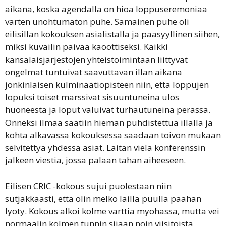
aikana, koska agendalla on hioa loppuseremoniaa
varten unohtumaton puhe. Samainen puhe oli
eilisillan kokouksen asialistalla ja paasyyllinen siihen,
miksi kuvailin paivaa kaoottiseksi. Kaikki
kansalaisjarjestojen yhteistoimintaan liittyvat
ongelmat tuntuivat saavuttavan illan aikana
jonkinlaisen kulminaatiopisteen niin, etta loppujen
lopuksi toiset marssivat sisuuntuneina ulos
huoneesta ja loput valuivat turhautuneina perassa.
Onneksi ilmaa saatiin hieman puhdistettua illalla ja
kohta alkavassa kokouksessa saadaan toivon mukaan
selvitettya yhdessa asiat. Laitan viela konferenssin
jalkeen viestia, jossa palaan tahan aiheeseen.
Eilisen CRIC -kokous sujui puolestaan niin
sutjakkaasti, etta olin melko lailla puulla paahan
lyoty. Kokous alkoi kolme varttia myohassa, mutta vei
normaalin kolmen tunnin sijaan noin viisitoista