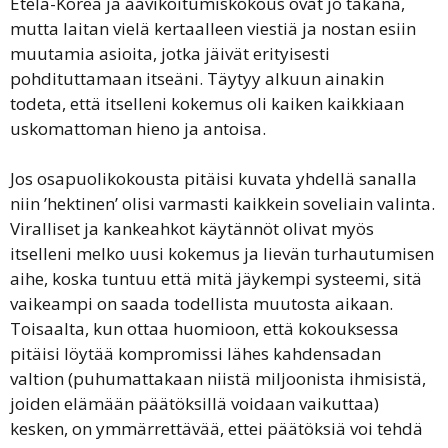
Etelä-Korea ja aavikoitumiskokous ovat jo takana,
mutta laitan vielä kertaalleen viestiä ja nostan esiin
muutamia asioita, jotka jäivät erityisesti
pohdituttamaan itseäni. Täytyy alkuun ainakin
todeta, että itselleni kokemus oli kaiken kaikkiaan
uskomattoman hieno ja antoisa.
Jos osapuolikokousta pitäisi kuvata yhdellä sanalla
niin ’hektinen’ olisi varmasti kaikkein soveliain valinta.
Viralliset ja kankeahkot käytännöt olivat myös
itselleni melko uusi kokemus ja lievän turhautumisen
aihe, koska tuntuu että mitä jäykempi systeemi, sitä
vaikeampi on saada todellista muutosta aikaan.
Toisaalta, kun ottaa huomioon, että kokouksessa
pitäisi löytää kompromissi lähes kahdensadan
valtion (puhumattakaan niistä miljoonista ihmisistä,
joiden elämään päätöksillä voidaan vaikuttaa)
kesken, on ymmärrettävää, ettei päätöksiä voi tehdä