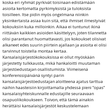
koska eri ryhmät pyrkivät toisinaan edistämään
asioita kertomatta pyrkimyksistä ja tuloksista
toisilleen. Itse pidin myös ongelmana niinkin
yksinkertaista asiaa kuin sitä, että ihmiset ilmestyivät
kokouksiin kuka milloinkin. Aikaa ei tuntunut ikinä
riittävän kaikkien asioiden käsittelyyn, joten tilannetta
olisi parantanut huomattavasti, jos kokoukset olisivat
alkaneet edes suurin piirtein ajallaan ja asioita ei olisi
tarvinnut toistella montaa kertaa.
Kansalaisjärjestökokouksissa ei ollut myöskään
järjestetty tulkkausta, mikä hankaloitti muutaman
järjestöedustajan osallistumista. Viimeisenä
konferenssipäivänä syntyi parin
kansalaisjärjestöedustajan aloitteena ajatus tarttua
näihin haasteisiin kirjoittamalla yhdessä pieni ”opas”
kansalaisyhteiskunnalle edustajille seuraavaan
osapuolikokoukseen. Toivon, että tämä ainakin
herättäisi kansalaisjärjestöt keskustelemaan