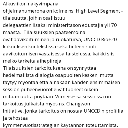
Alkuviikon nakyvimpana
ohjelmanumerona on kolme ns. High Level Segment -
tilaisuutta, joihin osallistuu
delegaattien lisaksi ministeritason edustajia yli 70
maasta. Tilaisuuksien paateemoina
ovat aavikoituminen ja ruokaturva, UNCCD Rio+20
kokouksen kontekstissa seka tieteen rooli
aavikoitumisen vastaisessa taistelussa, kaikki siis
melko tarkeita aihepiireja.
Tilaisuuksien tarkoituksena on synnyttaa
hedelmallista dialogia osapuolten kesken, mutta
taytyy myontaa etta ainakaan kahden ensimmaisen
session puheenvuorot eivat tuoneet oikein
mitaan uutta poytaan. Viimeisessa sessiossa on
tarkoitus julkaista myos ns. Changwon
Initiative, jonka tarkoitus on nostaa UNCCD:n profiilia
ja tehostaa
kymmenvuotisstrategian kaytannon toteuttamista.