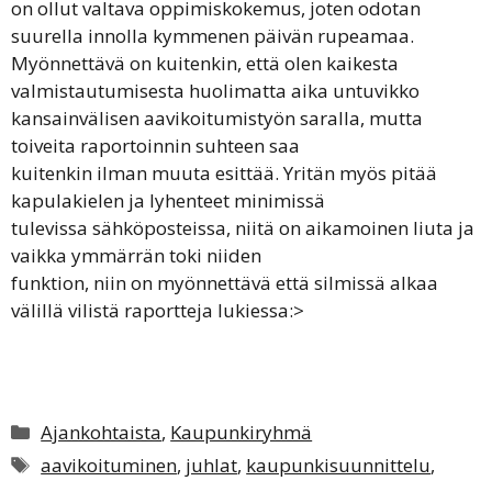
on ollut valtava oppimiskokemus, joten odotan
suurella innolla kymmenen päivän rupeamaa.
Myönnettävä on kuitenkin, että olen kaikesta
valmistautumisesta huolimatta aika untuvikko
kansainvälisen aavikoitumistyön saralla, mutta
toiveita raportoinnin suhteen saa
kuitenkin ilman muuta esittää. Yritän myös pitää
kapulakielen ja lyhenteet minimissä
tulevissa sähköposteissa, niitä on aikamoinen liuta ja
vaikka ymmärrän toki niiden
funktion, niin on myönnettävä että silmissä alkaa
välillä vilistä raportteja lukiessa:>
Kategoriat
Ajankohtaista
,
Kaupunkiryhmä
Avainsanat
aavikoituminen
,
juhlat
,
kaupunkisuunnittelu
,