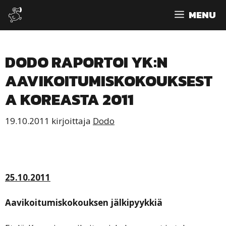
Siirry
MENU
sisältöön
DODO RAPORTOI YK:N
AAVIKOITUMISKOKOUKSEST
A KOREASTA 2011
19.10.2011
kirjoittaja
Dodo
25.10.2011
A
avikoitumiskokouksen jälkipyykkiä