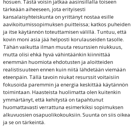
hosuen. Tästä voisin jatkaa aasinsillalla toiseen
tärkeään aiheeseen, jota erityisesti
kansalaisyhteiskunta on yrittänyt nostaa esille
aavikoitumissopimuksen puitteissa; katkos puheiden
ja itse käytännön toteuttamisen välillä. Tuntuu, että
kovin moni asia jää helposti korulauseiden tasolle.
Tähän vaikutta ilman muuta resurssien niukkuus,
mutta olisi ehkä hyvä vähintäänkin kiinnittää
enemmän huomiota ehdotusten ja aloitteiden
realistisuuteen ennen kuin niitä lähdetään viemään
eteenpäin. Tällä tavoin niukat resurssit voitaisiin
fokusoida paremmin ja energia keskittää käytännön
toimintaan. Haasteista huolimatta olen kuitenkin
ymmärtänyt, että kehitystä on tapahtunut
huomattavasti verrattuna esimerkiksi sopimuksen
alkuvuosien osapuolikokouksiin. Suunta on siis oikea
ja se on tärkeintä.