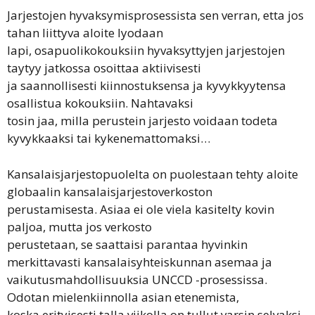
Jarjestojen hyvaksymisprosessista sen verran, etta jos
tahan liittyva aloite lyodaan
lapi, osapuolikokouksiin hyvaksyttyjen jarjestojen
taytyy jatkossa osoittaa aktiivisesti
ja saannollisesti kiinnostuksensa ja kyvykkyytensa
osallistua kokouksiin. Nahtavaksi
tosin jaa, milla perustein jarjesto voidaan todeta
kyvykkaaksi tai kykenemattomaksi…
Kansalaisjarjestopuolelta on puolestaan tehty aloite
globaalin kansalaisjarjestoverkoston
perustamisesta. Asiaa ei ole viela kasitelty kovin
paljoa, mutta jos verkosto
perustetaan, se saattaisi parantaa hyvinkin
merkittavasti kansalaisyhteiskunnan asemaa ja
vaikutusmahdollisuuksia UNCCD -prosessissa.
Odotan mielenkiinnolla asian etenemista,
koska erityisesti talla viikolla on tullut varsin selvaksi