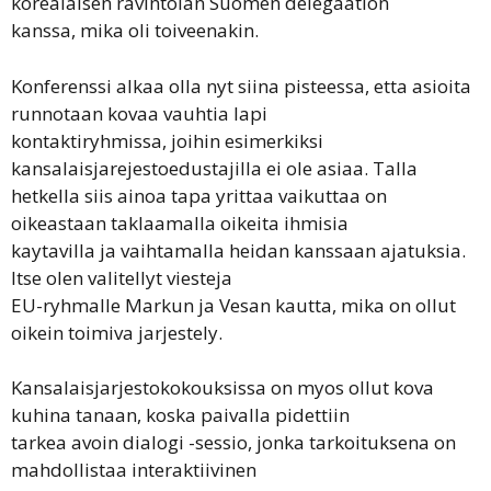
korealaisen ravintolan Suomen delegaation
kanssa, mika oli toiveenakin.
Konferenssi alkaa olla nyt siina pisteessa, etta asioita
runnotaan kovaa vauhtia lapi
kontaktiryhmissa, joihin esimerkiksi
kansalaisjarejestoedustajilla ei ole asiaa. Talla
hetkella siis ainoa tapa yrittaa vaikuttaa on
oikeastaan taklaamalla oikeita ihmisia
kaytavilla ja vaihtamalla heidan kanssaan ajatuksia.
Itse olen valitellyt viesteja
EU-ryhmalle Markun ja Vesan kautta, mika on ollut
oikein toimiva jarjestely.
Kansalaisjarjestokokouksissa on myos ollut kova
kuhina tanaan, koska paivalla pidettiin
tarkea avoin dialogi -sessio, jonka tarkoituksena on
mahdollistaa interaktiivinen