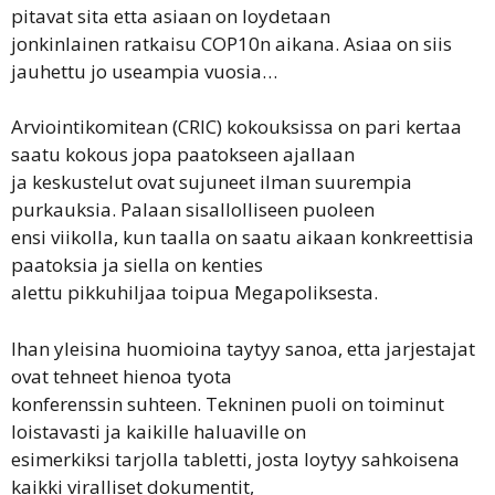
pitavat sita etta asiaan on loydetaan
jonkinlainen ratkaisu COP10n aikana. Asiaa on siis
jauhettu jo useampia vuosia…
Arviointikomitean (CRIC) kokouksissa on pari kertaa
saatu kokous jopa paatokseen ajallaan
ja keskustelut ovat sujuneet ilman suurempia
purkauksia. Palaan sisallolliseen puoleen
ensi viikolla, kun taalla on saatu aikaan konkreettisia
paatoksia ja siella on kenties
alettu pikkuhiljaa toipua Megapoliksesta.
Ihan yleisina huomioina taytyy sanoa, etta jarjestajat
ovat tehneet hienoa tyota
konferenssin suhteen. Tekninen puoli on toiminut
loistavasti ja kaikille haluaville on
esimerkiksi tarjolla tabletti, josta loytyy sahkoisena
kaikki viralliset dokumentit,