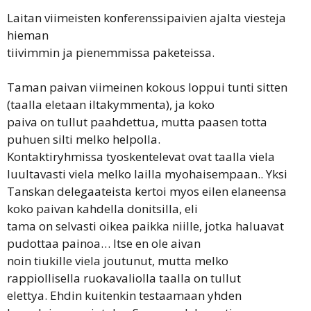
Laitan viimeisten konferenssipaivien ajalta viesteja
hieman
tiivimmin ja pienemmissa paketeissa.
Taman paivan viimeinen kokous loppui tunti sitten
(taalla eletaan iltakymmenta), ja koko
paiva on tullut paahdettua, mutta paasen totta
puhuen silti melko helpolla.
Kontaktiryhmissa tyoskentelevat ovat taalla viela
luultavasti viela melko lailla myohaisempaan.. Yksi
Tanskan delegaateista kertoi myos eilen elaneensa
koko paivan kahdella donitsilla, eli
tama on selvasti oikea paikka niille, jotka haluavat
pudottaa painoa… Itse en ole aivan
noin tiukille viela joutunut, mutta melko
rappiollisella ruokavaliolla taalla on tullut
elettya. Ehdin kuitenkin testaamaan yhden