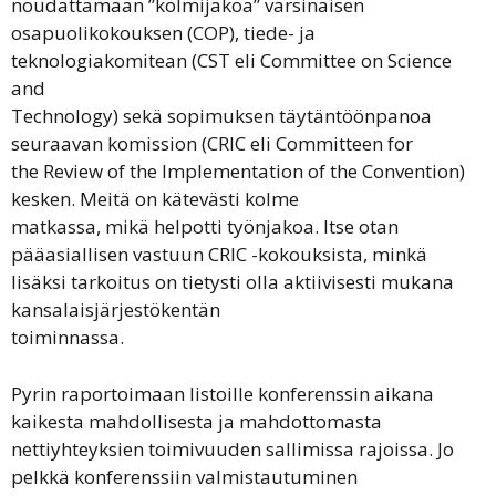
noudattamaan ”kolmijakoa” varsinaisen
osapuolikokouksen (COP), tiede- ja
teknologiakomitean (CST eli Committee on Science
and
Technology) sekä sopimuksen täytäntöönpanoa
seuraavan komission (CRIC eli Committeen for
the Review of the Implementation of the Convention)
kesken. Meitä on kätevästi kolme
matkassa, mikä helpotti työnjakoa. Itse otan
pääasiallisen vastuun CRIC -kokouksista, minkä
lisäksi tarkoitus on tietysti olla aktiivisesti mukana
kansalaisjärjestökentän
toiminnassa.
Pyrin raportoimaan listoille konferenssin aikana
kaikesta mahdollisesta ja mahdottomasta
nettiyhteyksien toimivuuden sallimissa rajoissa. Jo
pelkkä konferenssiin valmistautuminen