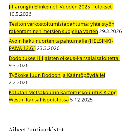
Jiffarongin Elinkeinot: Vuoden 2025 Tulokset
10.5.2026
Tesiton verkostoitumistapahtuma: yhteistyön
rakentaminen metsien suojelua varten
29.3.2026
Avoin haku nuorten tapahtumalle (HELSINKI-
PÄIVÄ 12.6.)
23.3.2026
Dodo tukee Hiljaisten oikeus-kansalaisaloitetta!
9.3.2026
Työkokeiluun Dodoon ja Kääntöpöydälle!
2.2.2026
Kafutan Metsäkoulun Kartoituskoulutus Kiang
Westin Kansallispuistossa
5.12.2025
Aiheet (uutisarkisto):