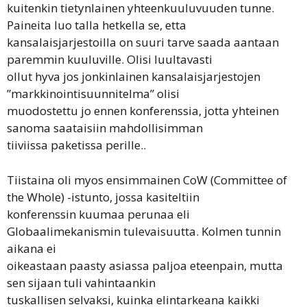
kuitenkin tietynlainen yhteenkuuluvuuden tunne.
Paineita luo talla hetkella se, etta
kansalaisjarjestoilla on suuri tarve saada aantaan
paremmin kuuluville. Olisi luultavasti
ollut hyva jos jonkinlainen kansalaisjarjestojen
”markkinointisuunnitelma” olisi
muodostettu jo ennen konferenssia, jotta yhteinen
sanoma saataisiin mahdollisimman
tiiviissa paketissa perille..
Tiistaina oli myos ensimmainen CoW (Committee of
the Whole) -istunto, jossa kasiteltiin
konferenssin kuumaa perunaa eli
Globaalimekanismin tulevaisuutta. Kolmen tunnin
aikana ei
oikeastaan paasty asiassa paljoa eteenpain, mutta
sen sijaan tuli vahintaankin
tuskallisen selvaksi, kuinka elintarkeana kaikki