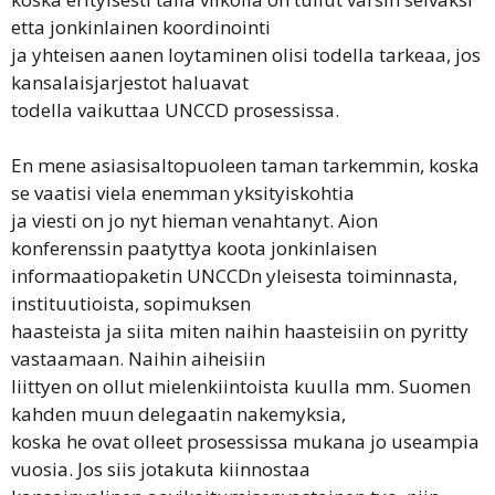
etta jonkinlainen koordinointi
ja yhteisen aanen loytaminen olisi todella tarkeaa, jos
kansalaisjarjestot haluavat
todella vaikuttaa UNCCD prosessissa.
En mene asiasisaltopuoleen taman tarkemmin, koska
se vaatisi viela enemman yksityiskohtia
ja viesti on jo nyt hieman venahtanyt. Aion
konferenssin paatyttya koota jonkinlaisen
informaatiopaketin UNCCDn yleisesta toiminnasta,
instituutioista, sopimuksen
haasteista ja siita miten naihin haasteisiin on pyritty
vastaamaan. Naihin aiheisiin
liittyen on ollut mielenkiintoista kuulla mm. Suomen
kahden muun delegaatin nakemyksia,
koska he ovat olleet prosessissa mukana jo useampia
vuosia. Jos siis jotakuta kiinnostaa