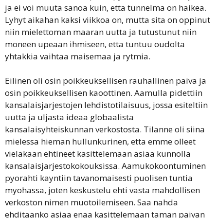
ja ei voi muuta sanoa kuin, etta tunnelma on haikea.
Lyhyt aikahan kaksi viikkoa on, mutta sita on oppinut
niin mielettoman maaran uutta ja tutustunut niin
moneen upeaan ihmiseen, etta tuntuu oudolta
yhtakkia vaihtaa maisemaa ja rytmia.
Eilinen oli osin poikkeuksellisen rauhallinen paiva ja
osin poikkeuksellisen kaoottinen. Aamulla pidettiin
kansalaisjarjestojen lehdistotilaisuus, jossa esiteltiin
uutta ja uljasta ideaa globaalista
kansalaisyhteiskunnan verkostosta. Tilanne oli siina
mielessa hieman hullunkurinen, etta emme olleet
vielakaan ehtineet kasittelemaan asiaa kunnolla
kansalaisjarjestokokouksissa. Aamukokoontuminen
pyorahti kayntiin tavanomaisesti puolisen tuntia
myohassa, joten keskustelu ehti vasta mahdollisen
verkoston nimen muotoilemiseen. Saa nahda
ehditaanko asiaa enaa kasittelemaan taman paivan