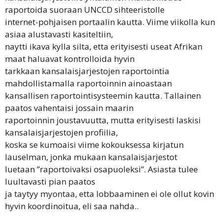
raportoida suoraan UNCCD sihteeristolle
internet-pohjaisen portaalin kautta. Viime viikolla kun
asiaa alustavasti kasiteltiin,
naytti ikava kylla silta, etta erityisesti useat Afrikan
maat haluavat kontrolloida hyvin
tarkkaan kansalaisjarjestojen raportointia
mahdollistamalla raportoinnin ainoastaan
kansallisen raportointisysteemin kautta. Tallainen
paatos vahentaisi jossain maarin
raportoinnin joustavuutta, mutta erityisesti laskisi
kansalaisjarjestojen profiilia,
koska se kumoaisi viime kokouksessa kirjatun
lauselman, jonka mukaan kansalaisjarjestot
luetaan ”raportoivaksi osapuoleksi”. Asiasta tulee
luultavasti pian paatos
ja taytyy myontaa, etta lobbaaminen ei ole ollut kovin
hyvin koordinoitua, eli saa nahda..