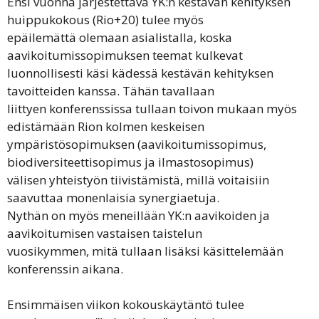
Ensi vuonna järjestettävä YK:n kestävän kehityksen
huippukokous (Rio+20) tulee myös
epäilemättä olemaan asialistalla, koska
aavikoitumissopimuksen teemat kulkevat
luonnollisesti käsi kädessä kestävän kehityksen
tavoitteiden kanssa. Tähän tavallaan
liittyen konferenssissa tullaan toivon mukaan myös
edistämään Rion kolmen keskeisen
ympäristösopimuksen (aavikoitumissopimus,
biodiversiteettisopimus ja ilmastosopimus)
välisen yhteistyön tiivistämistä, millä voitaisiin
saavuttaa monenlaisia synergiaetuja.
Nythän on myös meneillään YK:n aavikoiden ja
aavikoitumisen vastaisen taistelun
vuosikymmen, mitä tullaan lisäksi käsittelemään
konferenssin aikana.
Ensimmäisen viikon kokouskäytäntö tulee