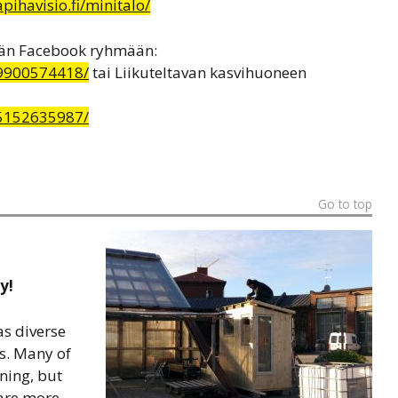
apihavisio.fi/minitalo/
män Facebook ryhmään:
9900574418/
tai Liikuteltavan kasvihuoneen
5152635987/
Go to top
y!
s diverse
ts. Many of
ning, but
are more