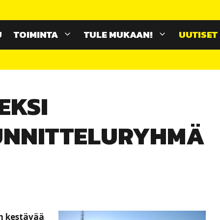
U
TOIMINTA
TULE MUKAAN!
UUTISET
EKSI
UNNITTELURYHMÄ
n kestävää