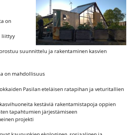
ta on
liittyy
rostuu suunnittelu ja rakentaminen kasvien
la on mahdollisuus
rvokkaiden Pasilan eteläisen ratapihan ja veturitallien
a kasvihuoneita kestäviä rakentamistapoja oppien
sten tapahtumien järjestämiseen
einen projekti
vat kaupunkien ekologinen, sosiaalinen ja