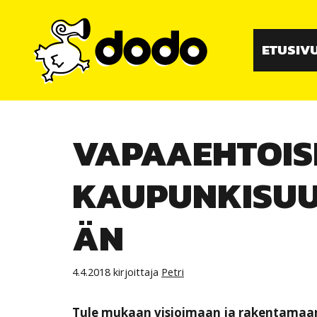
Siirry
sisältöön
ETUSIV
VAPAAEHTOIS
KAUPUNKISU
ÄN
4.4.2018
kirjoittaja
Petri
Tule mukaan visioimaan ja rakentamaa