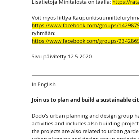
Lisätietoja Minitalosta on täällä:
https://rat
Voit myös liittyä Kaupunkisuunnitteluryh
https://www.facebook.com/groups/142987
ryhmään:
https://www.facebook.com/groups/234286
Sivu päivitetty 12.5.2020.
In English
Join us to plan and build a sustainable cit
Dodo’s urban planning and design group ha
activities and includes also building projec
the projects are also related to urban garde
urban planning and design group projects 