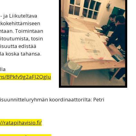
 ja Liikuteltava
atkokehittämiseen
intaan. Toimintaan
sitoutumista, tosin
visuutta edistää
lla koska tahansa.
lla
rms/BPkfv9g2aFJ2Qglu
isuunnitteluryhmän koordinaattorilta: Petri
//ratapihavisio.fi/