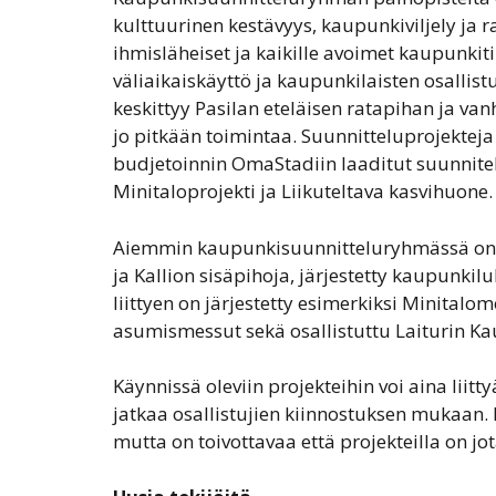
kulttuurinen kestävyys, kaupunkiviljely ja
ihmisläheiset ja kaikille avoimet kaupunkiti
väliaikaiskäyttö ja kaupunkilaisten osallis
keskittyy Pasilan eteläisen ratapihan ja van
jo pitkään toimintaa. Suunnitteluprojektej
budjetoinnin OmaStadiin laaditut suunnite
Minitaloprojekti ja Liikuteltava kasvihuone.
Aiemmin kaupunkisuunnitteluryhmässä on 
ja Kallion sisäpihoja, järjestetty kaupunki
liittyen on järjestetty esimerkiksi Minitalo
asumismessut sekä osallistuttu Laiturin K
Käynnissä oleviin projekteihin voi aina liit
jatkaa osallistujien kiinnostuksen mukaan. 
mutta on toivottavaa että projekteilla on jot