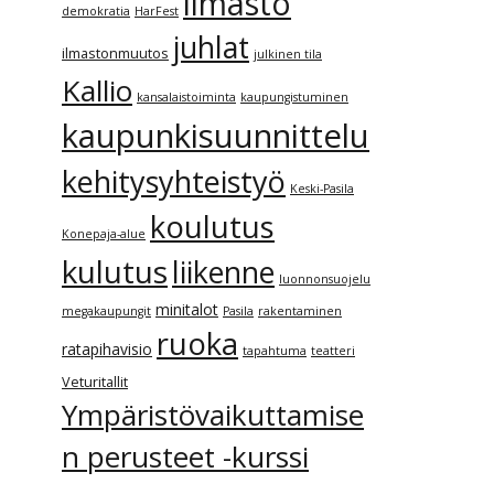
ilmasto
demokratia
HarFest
juhlat
ilmastonmuutos
julkinen tila
Kallio
kansalaistoiminta
kaupungistuminen
kaupunkisuunnittelu
kehitysyhteistyö
Keski-Pasila
koulutus
Konepaja-alue
kulutus
liikenne
luonnonsuojelu
minitalot
megakaupungit
Pasila
rakentaminen
ruoka
ratapihavisio
tapahtuma
teatteri
Veturitallit
Ympäristövaikuttamise
n perusteet -kurssi