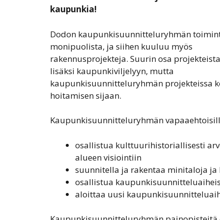
kaupunkia!
Dodon kaupunkisuunnitteluryhmän toimin
monipuolista, ja siihen kuuluu myös
rakennusprojekteja. Suurin osa projekteista 
lisäksi kaupunkiviljelyyn, mutta
kaupunkisuunnitteluryhmän projekteissa ko
hoitamisen sijaan.
Kaupunkisuunnitteluryhmän vapaaehtoisil
osallistua kulttuurihistoriallisesti a
alueen visiointiin
suunnitella ja rakentaa minitaloja j
osallistua kaupunkisuunnitteluaihei
aloittaa uusi kaupunkisuunnitteluaih
Kaupunkisuunnitteluryhmän painopisteitä o