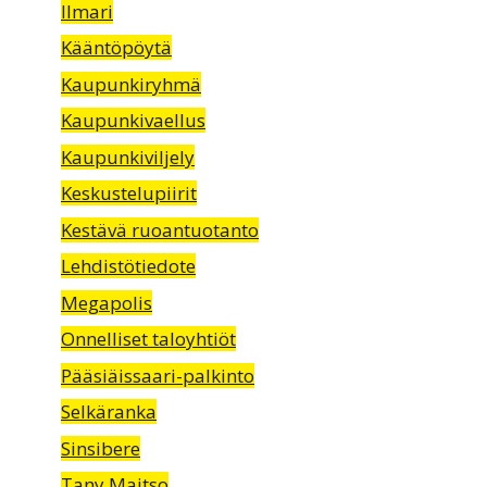
Ilmari
Kääntöpöytä
Kaupunkiryhmä
Kaupunkivaellus
Kaupunkiviljely
Keskustelupiirit
Kestävä ruoantuotanto
Lehdistötiedote
Megapolis
Onnelliset taloyhtiöt
Pääsiäissaari-palkinto
Selkäranka
Sinsibere
Tany Maitso