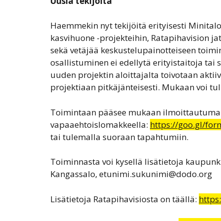
Uusia tekijöitä
Haemmekin nyt tekijöitä erityisesti Minitalo-
kasvihuone -projekteihin, Ratapihavision j
sekä vetäjää keskustelupainotteiseen toim
osallistuminen ei edellytä erityistaitoja tai 
uuden projektin aloittajalta toivotaan aktii
projektiaan pitkäjänteisesti. Mukaan voi tu
Toimintaan pääsee mukaan ilmoittautuma
vapaaehtoislomakkeella:
https://goo.gl/fo
tai tulemalla suoraan tapahtumiin.
Toiminnasta voi kysellä lisätietoja kaupunk
Kangassalo, etunimi.sukunimi@dodo.org
Lisätietoja Ratapihavisiosta on täällä:
https: