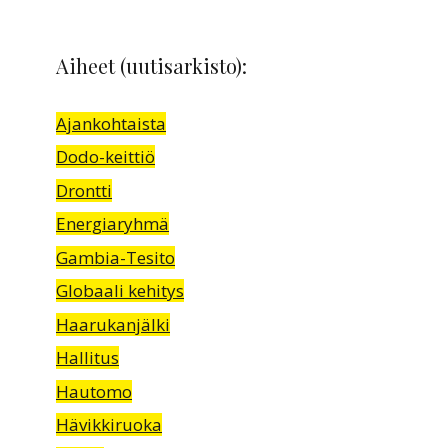
Aiheet (uutisarkisto):
Ajankohtaista
Dodo-keittiö
Drontti
Energiaryhmä
Gambia-Tesito
Globaali kehitys
Haarukanjälki
Hallitus
Hautomo
Hävikkiruoka