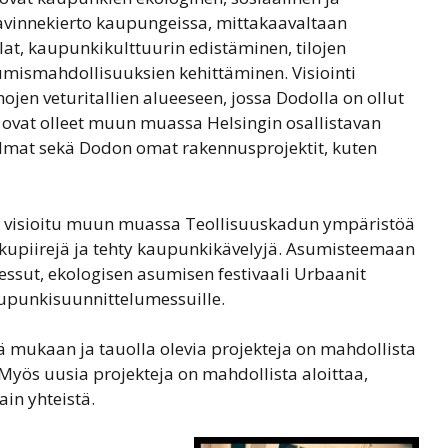
 ravinnekierto kaupungeissa, mittakaavaltaan
lat, kaupunkikulttuurin edistäminen, tilojen
tumismahdollisuuksien kehittäminen. Visiointi
hojen veturitallien alueeseen, jossa Dodolla on ollut
a ovat olleet muun muassa Helsingin osallistavan
lmat sekä Dodon omat rakennusprojektit, kuten
visioitu muun muassa Teollisuuskadun ympäristöä
lukupiirejä ja tehty kaupunkikävelyjä. Asumisteemaan
messut, ekologisen asumisen festivaali Urbaanit
aupunkisuunnittelumessuille.
tyä mukaan ja tauolla olevia projekteja on mahdollista
Myös uusia projekteja on mahdollista aloittaa,
ain yhteistä.