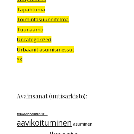
Tapahtuma
Toimintasuunnitelma
Tuunaamo
Uncategorized
Urbaanit asumismessut
YK
Avainsanat (uutisarkisto):
#dodonhallitus2019
aavikoituminen
asuminen