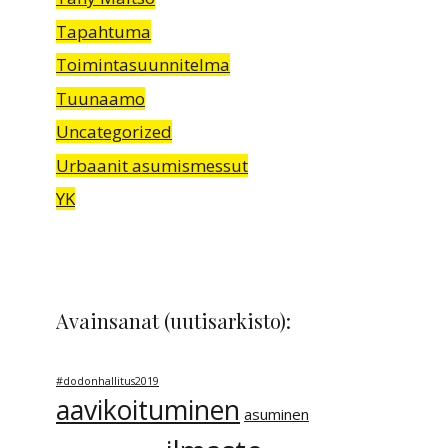
Tapahtuma
Toimintasuunnitelma
Tuunaamo
Uncategorized
Urbaanit asumismessut
YK
Avainsanat (uutisarkisto):
#dodonhallitus2019
aavikoituminen
asuminen