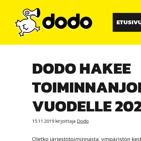
Siirry
sisältöön
ETUSIV
DODO HAKEE
TOIMINNANJO
VUODELLE 20
15.11.2019
kirjoittaja
Dodo
Oletko järjestötoiminnasta, ympäristön kest