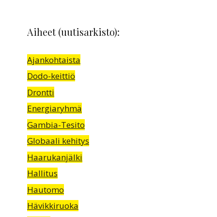
Aiheet (uutisarkisto):
Ajankohtaista
Dodo-keittiö
Drontti
Energiaryhmä
Gambia-Tesito
Globaali kehitys
Haarukanjälki
Hallitus
Hautomo
Hävikkiruoka