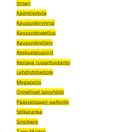
Ilmari
Kääntöpöytä
Kaupunkiryhmä
Kaupunkivaellus
Kaupunkiviljely
Keskustelupiirit
Kestävä ruoantuotanto
Lehdistötiedote
Megapolis
Onnelliset taloyhtiöt
Pääsiäissaari-palkinto
Selkäranka
Sinsibere
Tany Maitso