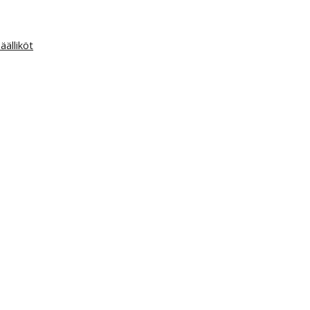
äälliköt