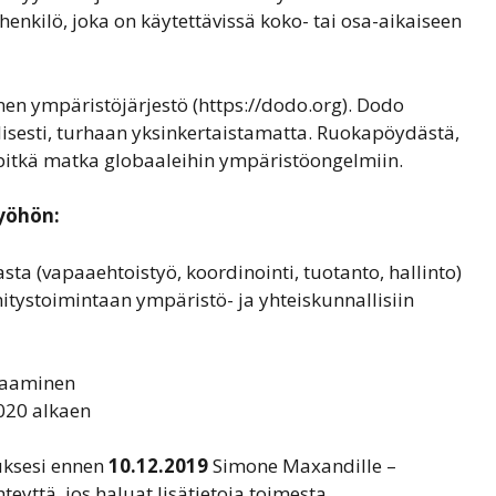
enkilö, joka on käytettävissä koko- tai osa-aikaiseen
n ympäristöjärjestö (https://dodo.org). Dodo
isesti, turhaan yksinkertaistamatta. Ruokapöydästä,
e pitkä matka globaaleihin ympäristöongelmiin.
työhön:
a (vapaaehtoistyö, koordinointi, tuotanto, hallinto)
itystoimintaan ympäristö- ja yhteiskunnallisiin
saaminen
020 alkaen
muksesi ennen
10.12.2019
Simone Maxandille –
yttä, jos haluat lisätietoja toimesta.