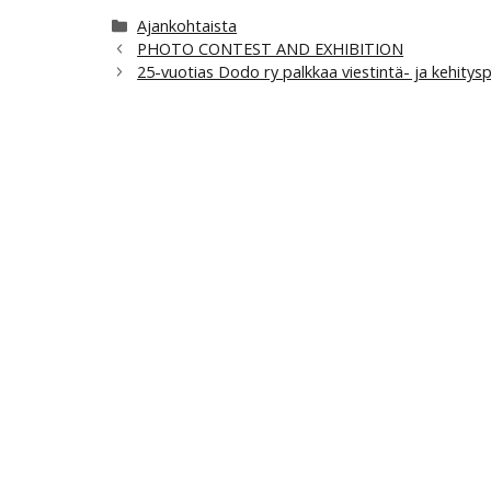
Kategoriat
Ajankohtaista
PHOTO CONTEST AND EXHIBITION
25-vuotias Dodo ry palkkaa viestintä- ja kehitysp