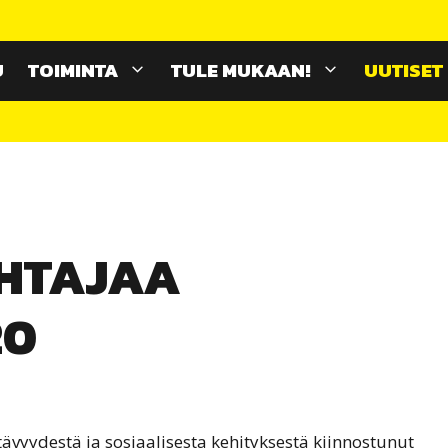
U
TOIMINTA
TULE MUKAAN!
UUTISET
HTAJAA
20
ävyydestä ja sosiaalisesta kehityksestä kiinnostunut