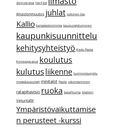
ilmasto
demokratia
HarFest
juhlat
ilmastonmuutos
julkinen tila
Kallio
kansalaistoiminta
kaupungistuminen
kaupunkisuunnittelu
kehitysyhteistyö
Keski-Pasila
koulutus
Konepaja-alue
kulutus
liikenne
luonnonsuojelu
minitalot
megakaupungit
Pasila
rakentaminen
ruoka
ratapihavisio
tapahtuma
teatteri
Veturitallit
Ympäristövaikuttamise
n perusteet -kurssi