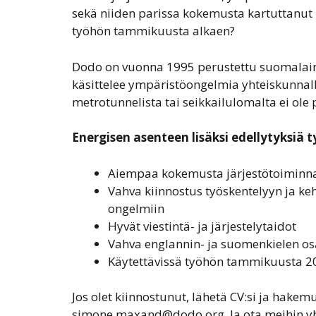
sekä niiden parissa kokemusta kartuttanut h
työhön tammikuusta alkaen?
Dodo on vuonna 1995 perustettu suomalaine
käsittelee ympäristöongelmia yhteiskunnall
metrotunnelista tai seikkailulomalta ei ol
Energisen asenteen lisäksi edellytyksiä 
Aiempaa kokemusta järjestötoiminnast
Vahva kiinnostus työskentelyyn ja keh
ongelmiin
Hyvät viestintä- ja järjestelytaidot
Vahva englannin- ja suomenkielen o
Käytettävissä työhön tammikuusta 2
Jos olet kiinnostunut, lähetä CV:si ja hake
simone.maxand@dodo.org. Ja ota meihin yhte