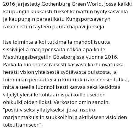
2016 järjestetty Gothenburg Green World, jossa kaikki
kaupungin kukkaistutukset korvattiin hyötykasveilla
ja kaupungin paraatikatu Kungsportsavenyn
rakennettiin täyteen puutarhapaviljonkeja.
Itse toiminta alkoi tutkimalla mahdollisuutta
sissiviljellä marjapensaita näköalapaikalle
Masthuggsbergetiin Göteborgissa vuonna 2016.
Paikalla luonnonvaraisesti kasvava karhunvatukka
herätti vision yhteisestä syötävästä puistosta, ja
toiminnan periaatteisiin kuuluukin aina ensin tutkia,
mitä alueella luonnollisesti kasvaa sekä keskittää
viljelyt yleisille kohtaamispaikoille useiden
ohikulkijoiden iloksi. Verkoston omin sanoin:
“positiiviseksi yllätykseksi, joka inspiroi
marjanmakuisiin suukkoihin ja aktiiviseen visioiden
toteuttamiseen”.