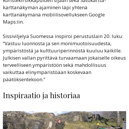
koristekirsikkapuiden sijaan sekä Satokartta-
karttanäkymän ajaminen läpi yhtenä
karttanäkymänä mobiilisovellukseen Google
Maps:iin.
Sissiviljelyä Suomessa inspiroi perustuslain 20. luku:
“Vastuu luonnosta ja sen monimuotoisuudesta,
ympäristöstä ja kulttuuriperinnöstä kuuluu kaikille.
Julkisen vallan pyrittävä turvaamaan jokaiselle oikeus
terveelliseen ympäristöön sekä mahdollisuus
vaikuttaa elinympäristöään koskevaan
päätöksentekoon.”
Inspiraatio ja historiaa