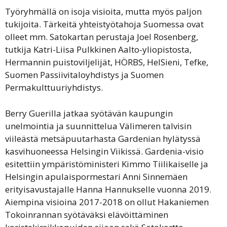
Työryhmällä on isoja visioita, mutta myös paljon
tukijoita. Tärkeitä yhteistyötahoja Suomessa ovat
olleet mm. Satokartan perustaja Joel Rosenberg,
tutkija Katri-Liisa Pulkkinen Aalto-yliopistosta,
Hermannin puistoviljelijät, HÖRBS, HelSieni, Tefke,
Suomen Passiivitaloyhdistys ja Suomen
Permakulttuuriyhdistys.
Berry Guerilla jatkaa syötävän kaupungin
unelmointia ja suunnittelua Välimeren talvisin
viileästä metsäpuutarhasta Gardenian hylätyssä
kasvihuoneessa Helsingin Viikissä. Gardenia-visio
esitettiin ympäristöministeri Kimmo Tiilikaiselle ja
Helsingin apulaispormestari Anni Sinnemäen
erityisavustajalle Hanna Hannukselle vuonna 2019.
Aiempina visioina 2017-2018 on ollut Hakaniemen
Tokoinrannan syötäväksi elävöittäminen