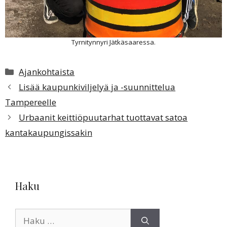
Tyrnitynnyri Jätkäsaaressa.
Kategoriat
Ajankohtaista
Lisää kaupunkiviljelyä ja -suunnittelua
Tampereelle
Urbaanit keittiöpuutarhat tuottavat satoa
kantakaupungissakin
Haku
Haku: