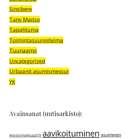
Sinsibere
Tany Maitso
Tapahtuma
Toimintasuunnitelma
Tuunaamo
Uncategorized
Urbaanit asumismessut
YK
Avainsanat (uutisarkisto):
aavikoituminen
asuminen
#dodonhallitus2019