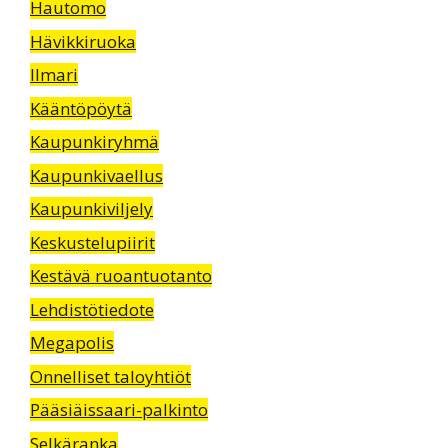
Hautomo
Hävikkiruoka
Ilmari
Kääntöpöytä
Kaupunkiryhmä
Kaupunkivaellus
Kaupunkiviljely
Keskustelupiirit
Kestävä ruoantuotanto
Lehdistötiedote
Megapolis
Onnelliset taloyhtiöt
Pääsiäissaari-palkinto
Selkäranka