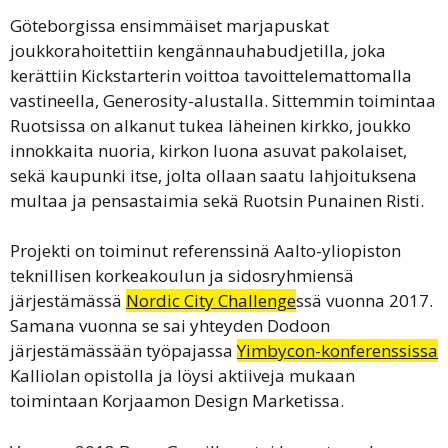
Göteborgissa ensimmäiset marjapuskat
joukkorahoitettiin kengännauhabudjetilla, joka
kerättiin Kickstarterin voittoa tavoittelemattomalla
vastineella, Generosity-alustalla. Sittemmin toimintaa
Ruotsissa on alkanut tukea läheinen kirkko, joukko
innokkaita nuoria, kirkon luona asuvat pakolaiset,
sekä kaupunki itse, jolta ollaan saatu lahjoituksena
multaa ja pensastaimia sekä Ruotsin Punainen Risti.
Projekti on toiminut referenssinä Aalto-yliopiston
teknillisen korkeakoulun ja sidosryhmiensä
järjestämässä
Nordic City Challenge
ssä vuonna 2017.
Samana vuonna se sai yhteyden Dodoon
järjestämässään työpajassa
Yimbycon-konferenssissa
Kalliolan opistolla ja löysi aktiiveja mukaan
toimintaan Korjaamon Design Marketissa.