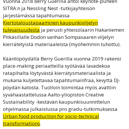
Vuonna 2018 Berry Guerilla antoi keynote-puheen
SITRA:n ja Nessling Nest -tutkijayhteisön
järjestämässä tapahtumassa
Kiertotaloustapaaminen kaupunkiviljelyn
tulevaisuudesta
ja perusti yhteisölaarin Hakaniemen
Pitkäsillalle Dodon vanhan Sompasaaren viljelyn
kierrätetyistä materiaaleista (myöhemmin tuhottu).
Kääntöpöydällä Berry Guerilla vuonna 2019 rakensi
place-making periaatteilla syötävää lavadekoa
ratapihalta löytyvästä kierrätysmateriaalista ja
mukana kuljetettavaa tapahtumainfraa, kevyttä DJ-
pöydän katosta. Tuolloin toimintaa myös avattiin
syvähaastattelussa Aalto-yliopiston Creative
Sustainability -kestävän kaupunkisuunnittelun
ohjelmassa julkaistussa pro gradu-tutkimuksessa
Urban food production for socio-technical
transformations
.