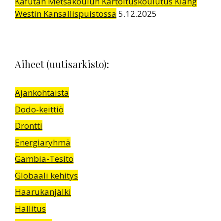
Kafutan Metsäkoulun Kartoituskoulutus Kiang
Westin Kansallispuistossa
5.12.2025
Aiheet (uutisarkisto):
Ajankohtaista
Dodo-keittiö
Drontti
Energiaryhmä
Gambia-Tesito
Globaali kehitys
Haarukanjälki
Hallitus