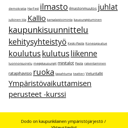
ilmasto
juhlat
ilmastonmuutos
demokratia
HarFest
Kallio
julkinen tila
kansalaistoiminta
kaupungistuminen
kaupunkisuunnittelu
kehitysyhteistyö
Keski-Pasila
Konepaja-alue
kulutus
koulutus
liikenne
minitalot
luonnonsuojelu
megakaupungit
Pasila
rakentaminen
ruoka
ratapihavisio
Veturitallit
tapahtuma
teatteri
Ympäristövaikuttamisen
perusteet -kurssi
Dodo on kaupunkilainen ympäristöjärjestö /
Yhteystiedot