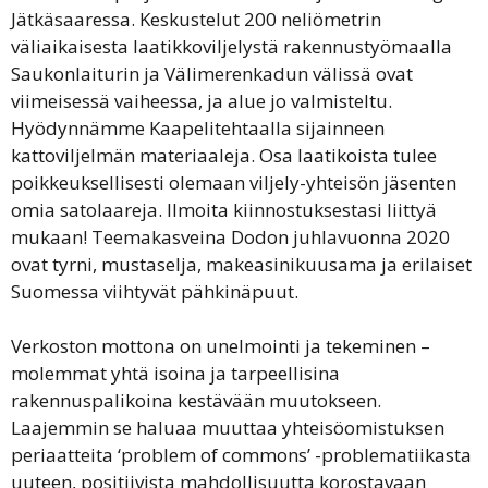
Jätkäsaaressa. Keskustelut 200 neliömetrin
väliaikaisesta laatikkoviljelystä rakennustyömaalla
Saukonlaiturin ja Välimerenkadun välissä ovat
viimeisessä vaiheessa, ja alue jo valmisteltu.
Hyödynnämme Kaapelitehtaalla sijainneen
kattoviljelmän materiaaleja. Osa laatikoista tulee
poikkeuksellisesti olemaan viljely-yhteisön jäsenten
omia satolaareja. Ilmoita kiinnostuksestasi liittyä
mukaan! Teemakasveina Dodon juhlavuonna 2020
ovat tyrni, mustaselja, makeasinikuusama ja erilaiset
Suomessa viihtyvät pähkinäpuut.
Verkoston mottona on unelmointi ja tekeminen –
molemmat yhtä isoina ja tarpeellisina
rakennuspalikoina kestävään muutokseen.
Laajemmin se haluaa muuttaa yhteisöomistuksen
periaatteita ‘problem of commons’ -problematiikasta
uuteen, positiivista mahdollisuutta korostavaan