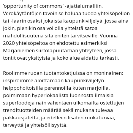
‘opportunity of commons’ -ajattelumalliin.
Verokäytäntöjen tavoin se haluaa tuoda yhteisöpellon
tai -laarin osaksi jokaista kaupunkiviljelyä, jossa aina
jokin, pienikin osa voi olla yhteistä satoa
mahdollisuutena sitä eniten tarvitseville. Vuonna
2020 yhteisöpeltoa on ehdotettu esimerkiksi
Marjaniemen siirtolapuutarhan yhteyteen, jossa
tontit ovat yksityisiä ja koko alue aidattu tarkasti.
Roolimme ruoan tuotantoketjuissa on moninainen:
inspiroimme aloittamaan kaupunkiviljelyn
helppohoitoisilla perennoilla kuten marjoilla,
poimimaan hyperlokaalista luonnosta ilmaisia
superfoodeja näin vähentäen ulkomailta ostettujen
trendituotteiden määrää sekä mukana tulevaa
pakkausjätettä, ja edelleen lisäten ruokaturvaa,
terveyttä ja yhteisöllisyyttä.