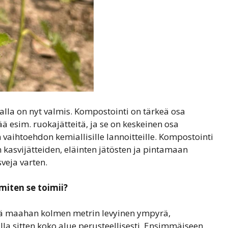
lla on nyt valmis. Kompostointi on tärkeä osa
ää esim. ruokajätteitä, ja se on keskeinen osa
 vaihtoehdon kemiallisille lannoitteille. Kompostointi
kasvijätteiden, eläinten jätösten ja pintamaan
veja varten.
iten se toimii?
lä maahan kolmen metrin levyinen ympyrä,
la sitten koko alue perusteellisesti. Ensimmäiseen