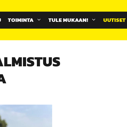
U
TOIMINTA
TULE MUKAAN!
UUTISET
ALMISTUS
A