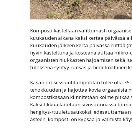
Komposti kastellaan välittömästi orgaanise
kuukauden aikana kaksi kertaa päivässä ai
kuukauden jälkeen kerta päivässä riittää (
hyvin kasteltuna ja kosteana auttaa mikro
orgaanisten hiukkasten hajoamisen sekä luo
tuloksena syntyy runsas ja hedelmällinen k
Kasan prosessointilämpötilan tulee olla 35-
tehokkuuden ja hajottaa kovia orgaanisia ma
kompostikasaan kiinnitetään kolme pitkää t
Kaksi tikkua laitetaan sivusuunnassa toimi
hengitys-/tuuletusaukoksi, edesauttamaan 
asteen, komposti on kypsää ja valmista käyt