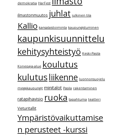
ilmasto
demokratia
HarFest
juhlat
ilmastonmuutos
julkinen tila
Kallio
kansalaistoiminta
kaupungistuminen
kaupunkisuunnittelu
kehitysyhteistyö
Keski-Pasila
koulutus
Konepaja-alue
kulutus
liikenne
luonnonsuojelu
minitalot
megakaupungit
Pasila
rakentaminen
ruoka
ratapihavisio
tapahtuma
teatteri
Veturitallit
Ympäristövaikuttamise
n perusteet -kurssi