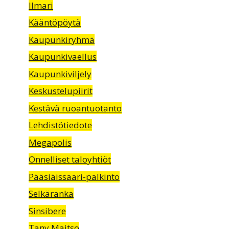
Ilmari
Kääntöpöytä
Kaupunkiryhmä
Kaupunkivaellus
Kaupunkiviljely
Keskustelupiirit
Kestävä ruoantuotanto
Lehdistötiedote
Megapolis
Onnelliset taloyhtiöt
Pääsiäissaari-palkinto
Selkäranka
Sinsibere
Tany Maitso