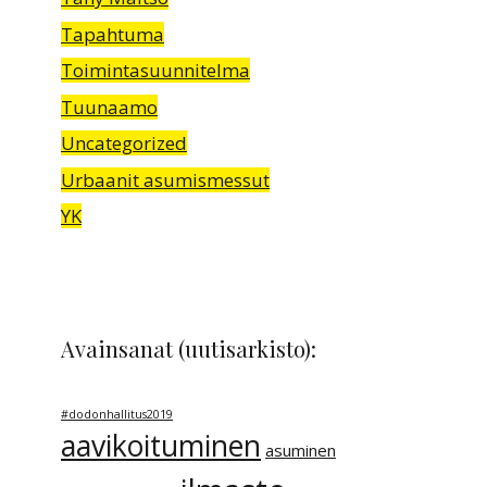
Tapahtuma
Toimintasuunnitelma
Tuunaamo
Uncategorized
Urbaanit asumismessut
YK
Avainsanat (uutisarkisto):
#dodonhallitus2019
aavikoituminen
asuminen