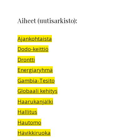
Aiheet (uutisarkisto):
Ajankohtaista
Dodo-keittiö
Drontti
Energiaryhmä
Gambia-Tesito
Globaali kehitys
Haarukanjälki
Hallitus
Hautomo
Hävikkiruoka