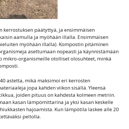
n kerrostuksen päätyttyä, ja ensimmäisen
kaisin aamulla ja myöhään illalla. Ensimmäisen
mieluiten myöhään illalla). Kompostin pitäminen
-organismeja asettumaan nopeasti ja käynnistämään
 mikro-organismeille otolliset olosuhteet, minkä
omposti.
40 astetta, mikä maksimoi eri kerrosten
teriaaleja jopa kahden viikon sisällä. Yleensä
ikkua, joiden pituus on kahdesta kolmeen metriin.
maan kasan lämpömittarina ja yksi kasan keskelle
hiukkasten hajoamista. Kun lämpötila laskee alle 20
ettäväksi pellolla.