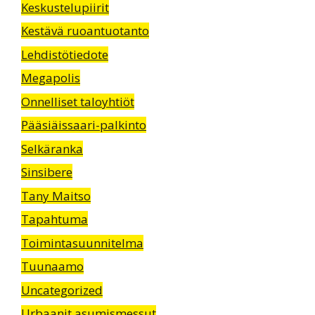
Keskustelupiirit
Kestävä ruoantuotanto
Lehdistötiedote
Megapolis
Onnelliset taloyhtiöt
Pääsiäissaari-palkinto
Selkäranka
Sinsibere
Tany Maitso
Tapahtuma
Toimintasuunnitelma
Tuunaamo
Uncategorized
Urbaanit asumismessut