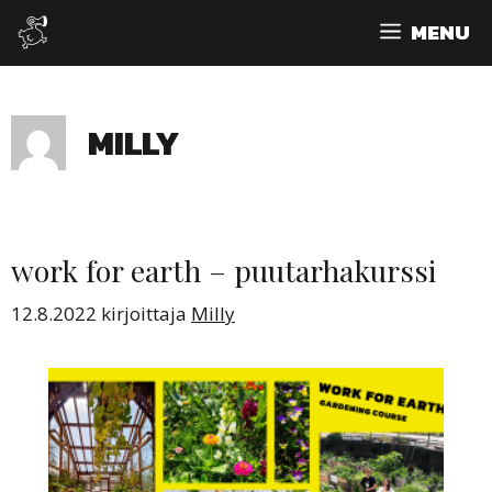
Siirry
MENU
sisältöön
MILLY
work for earth – puutarhakurssi
12.8.2022
kirjoittaja
Milly