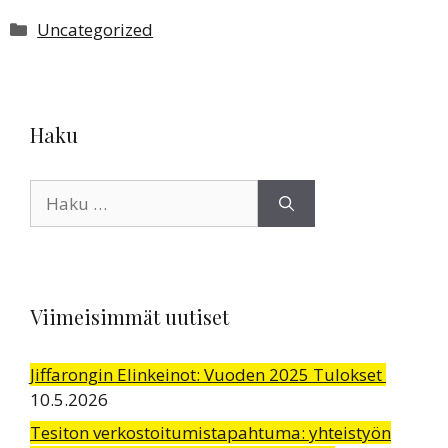
Kategoriat
Uncategorized
Haku
Haku:
Viimeisimmät uutiset
Jiffarongin Elinkeinot: Vuoden 2025 Tulokset
10.5.2026
Tesiton verkostoitumistapahtuma: yhteistyön