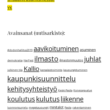
YK
Avainsanat (uutisarkisto):
aavikoituminen
asuminen
#dodonhallitus2019
ilmasto
juhlat
ilmastonmuutos
demokratia
HarFest
Kallio
julkinen tila
kansalaistoiminta
kaupungistuminen
kaupunkisuunnittelu
kehitysyhteistyö
Keski-Pasila
Konepaja-alue
kulutus
koulutus
liikenne
minitalot
luonnonsuojelu
megakaupungit
Pasila
rakentaminen