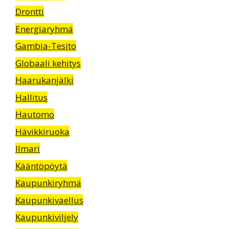
Drontti
Energiaryhmä
Gambia-Tesito
Globaali kehitys
Haarukanjälki
Hallitus
Hautomo
Hävikkiruoka
Ilmari
Kääntöpöytä
Kaupunkiryhmä
Kaupunkivaellus
Kaupunkiviljely